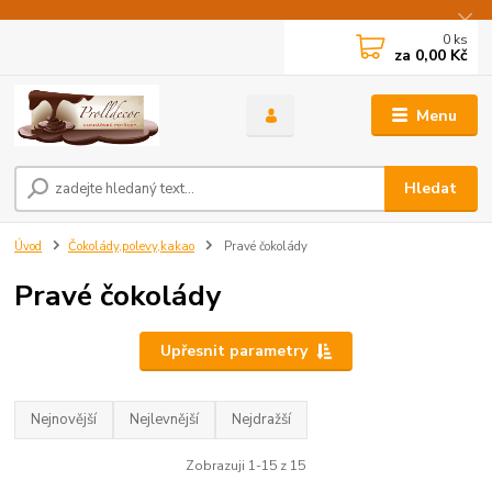
0
ks
za
0,00 Kč
Menu
Hledat
Úvod
Čokolády,polevy,kakao
Pravé čokolády
Pravé čokolády
Upřesnit parametry
Nejnovější
Nejlevnější
Nejdražší
Zobrazuji 1-15 z 15