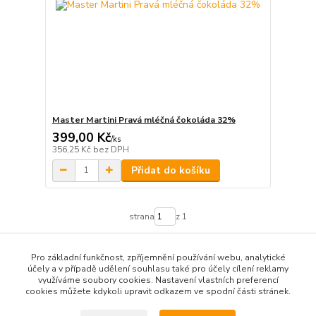
Master Martini Pravá mléčná čokoláda 32%
399,00 Kč
/
ks
356,25 Kč
bez DPH
Přidat do košíku
strana
z 1
Pro základní funkčnost, zpříjemnění používání webu, analytické
účely a v případě udělení souhlasu také pro účely cílení reklamy
využíváme soubory cookies. Nastavení vlastních preferencí
cookies můžete kdykoli upravit odkazem ve spodní části stránek.
Podle zákona o evidenci tržeb je prodávající od 1.3.2017 povinen