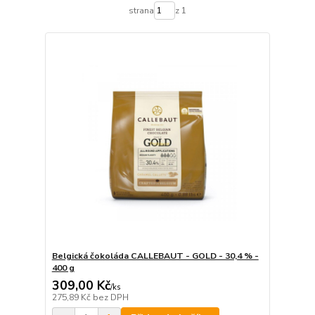
strana
z 1
Belgická čokoláda CALLEBAUT - GOLD - 30,4 % -
400 g
309,00 Kč
/
ks
275,89 Kč
bez DPH