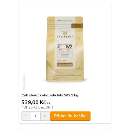
Callebaut čokoláda bílá W2 1 kg
539,00 Kč
/
ks
481,25 Kč
bez DPH
Přidat do košíku