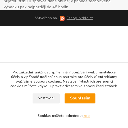
přijatou tržbu u správce daně online; v případě technického
výpadku pak nejpozději do 48 hodin.
Vytvořeno na
Eshop-rychle.cz
Pro základní funkčnost, zpříjemnění používání webu, analytické
účely a v případě udělení souhlasu také pro účely cílení reklamy
využíváme soubory cookies. Nastavení vlastních preferencí
cookies můžete kdykoli upravit odkazem ve spodní části stránek.
Souhlasím
Nastavení
Souhlas můžete odmítnout
zde
.