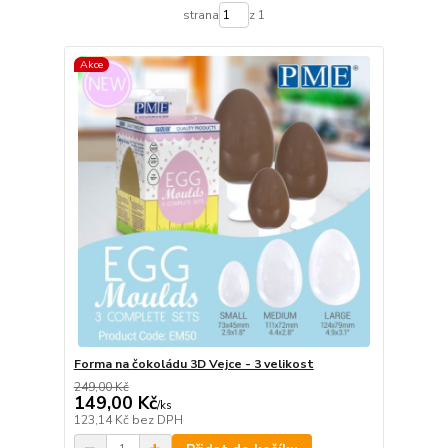
strana
z 1
Akce
Forma na čokoládu 3D Vejce - 3 velikost
249,00 Kč
149,00 Kč
/
ks
123,14 Kč
bez DPH