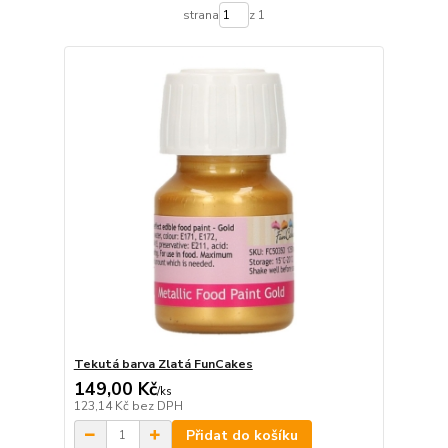
strana
z 1
Tekutá barva Zlatá FunCakes
149,00 Kč
/
ks
123,14 Kč
bez DPH
Přidat do košíku