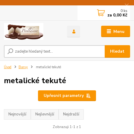
0
ks
za
0,00 Kč
Menu
Hledat
Úvod
Barvy
metalické tekuté
metalické tekuté
Upřesnit parametry
Nejnovější
Nejlevnější
Nejdražší
Zobrazuji 1-1 z 1