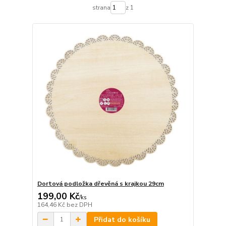
strana
z 1
Dortová podložka dřevěná s krajkou 29cm
199,00 Kč
/
ks
164,46 Kč
bez DPH
Přidat do košíku