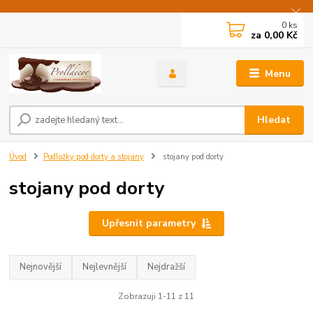
0
ks
za
0,00 Kč
Menu
Hledat
Úvod
Podložky pod dorty a stojany
stojany pod dorty
stojany pod dorty
Upřesnit parametry
Nejnovější
Nejlevnější
Nejdražší
Zobrazuji 1-11 z 11