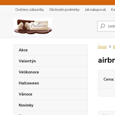
Ověřeno zákazníky
Obchodní podmínky
Jak nakupovat
Ko
Úvod
B
Akce
airb
Valentýn
Velikonoce
Cena:
Halloween
Vánoce
Novinky