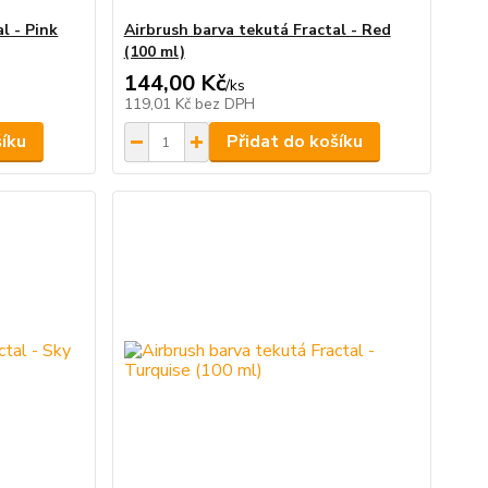
l - Pink
Airbrush barva tekutá Fractal - Red
(100 ml)
144,00 Kč
/
ks
119,01 Kč
bez DPH
šíku
Přidat do košíku