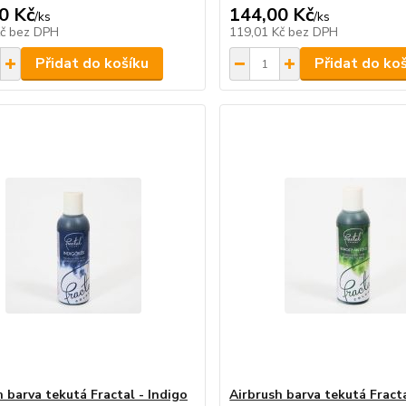
0 Kč
144,00 Kč
/
ks
/
ks
Kč
bez DPH
119,01 Kč
bez DPH
Přidat do košíku
Přidat do ko
h barva tekutá Fractal - Indigo
Airbrush barva tekutá Fracta