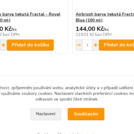
h barva tekutá Fractal - Royal
Airbrush barva tekutá Fracta
00 ml)
Blue (100 ml)
0 Kč
144,00 Kč
/
ks
/
ks
Kč
bez DPH
119,01 Kč
bez DPH
Přidat do košíku
Přidat do ko
čnost, zpříjemnění používání webu, analytické účely a v případě udělení
y využíváme soubory cookies. Nastavení vlastních preferencí cookies mů
odkazem ve spodní části stránek.
 povinen vystavit kupujícímu účtenku. Zároveň je povinen zaevidov
Souhlasím
Nastavení