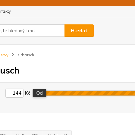
ntakty
Hledat
arvy
airbrusch
rusch
Kč
Od