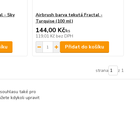
l - Sky
Airbrush barva tekutá Fractal -
Turquise (100 ml)
144,00 Kč
/
ks
119,01 Kč
bez DPH
šíku
Přidat do košíku
strana
z 1
 souhlasu také pro
žete kdykoli upravit
at přijatou tržbu u správce daně online; v případě