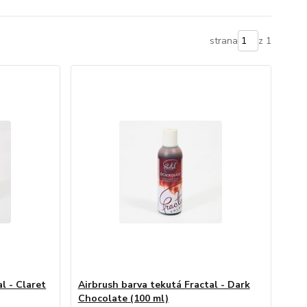
strana
z 1
l - Claret
Airbrush barva tekutá Fractal - Dark
Chocolate (100 ml)