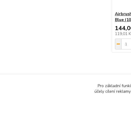
Airbrus
Blue (1
144,0
119,01 
Pro základní funk
účely cílení reklam
Podle zákona o evidenci tržeb je prodávající od 1.3.2017
technického výpadku pak nejpozději do 48 hodin.