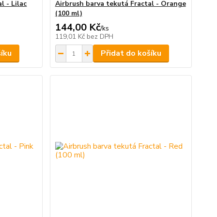
l - Lilac
Airbrush barva tekutá Fractal - Orange
(100 ml)
144,00 Kč
/
ks
119,01 Kč
bez DPH
šíku
Přidat do košíku