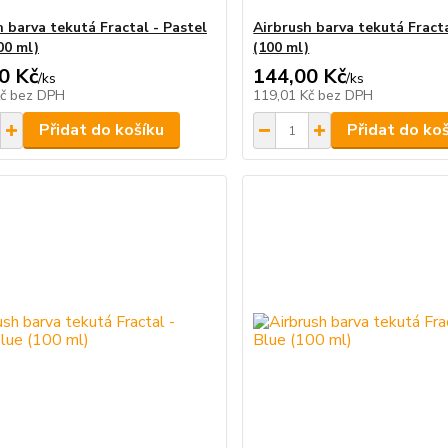
h barva tekutá Fractal - Pastel
Airbrush barva tekutá Fracta
00 ml)
(100 ml)
0 Kč
144,00 Kč
/
ks
/
ks
Kč
bez DPH
119,01 Kč
bez DPH
Přidat do košíku
Přidat do ko