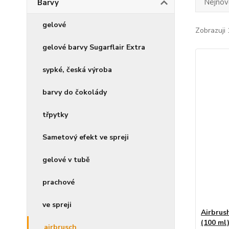
Nejnově
Barvy
gelové
Zobrazuji 
gelové barvy Sugarflair Extra
sypké, česká výroba
barvy do čokolády
třpytky
Sametový efekt ve spreji
gelové v tubě
prachové
ve spreji
Airbrus
(100 ml
airbrusch