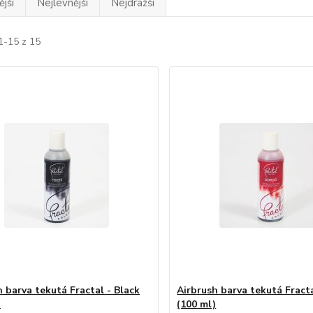
jší
Nejlevnější
Nejdražší
1-15 z 15
h barva tekutá Fractal - Black
Airbrush barva tekutá Fracta
)
(100 ml)