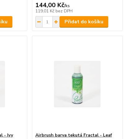
144,00 Kč
/
ks
119,01 Kč
bez DPH
šíku
Přidat do košíku
l - Ivy
Airbrush barva tekutá Fractal - Leaf