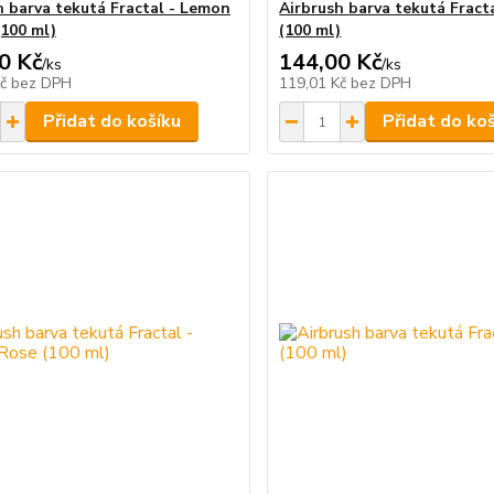
h barva tekutá Fractal - Lemon
Airbrush barva tekutá Fracta
(100 ml)
(100 ml)
0 Kč
144,00 Kč
/
ks
/
ks
Kč
bez DPH
119,01 Kč
bez DPH
Přidat do košíku
Přidat do ko