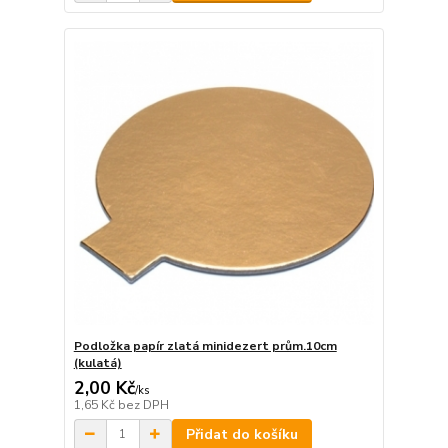
Podložka papír zlatá minidezert prům.10cm
(kulatá)
2,00 Kč
/
ks
1,65 Kč
bez DPH
Přidat do košíku