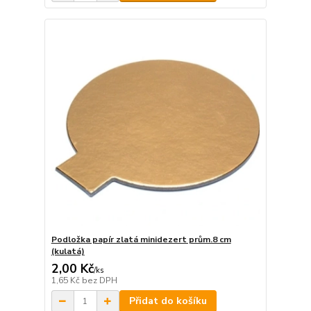
Podložka papír zlatá minidezert prům.8 cm
(kulatá)
2,00 Kč
/
ks
1,65 Kč
bez DPH
Přidat do košíku