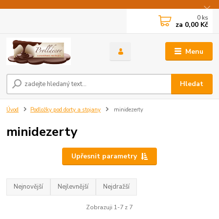
0
ks
za
0,00 Kč
Menu
Hledat
Úvod
Podložky pod dorty a stojany
minidezerty
minidezerty
Upřesnit parametry
Nejnovější
Nejlevnější
Nejdražší
Zobrazuji 1-7 z 7