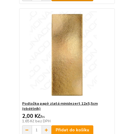
Podložka papír zlatá minidezert 12x5,5cm
(obdélník)
2,00 Kč
/
ks
1,65 Kč
bez DPH
Přidat do košíku