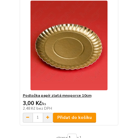
Podložka papír zlatá mnoporce 10cm
3,00 Kč
/
ks
2,48 Kč
bez DPH
Přidat do košíku
strana
z 1