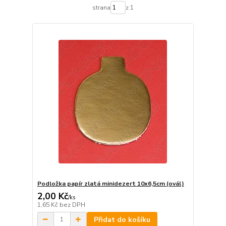
strana
z 1
Podložka papír zlatá minidezert 10x6,5cm (ovál)
2,00 Kč
/
ks
1,65 Kč
bez DPH
Přidat do košíku