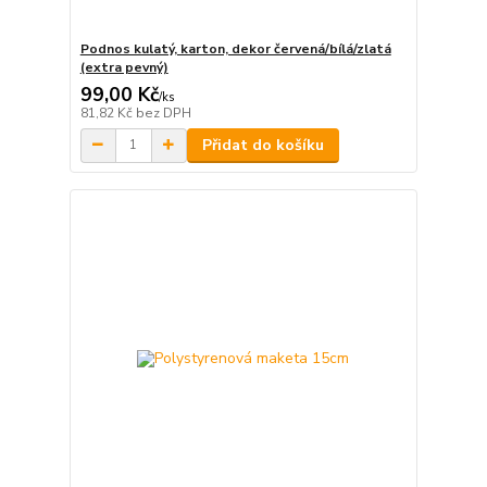
Podnos kulatý, karton, dekor červená/bílá/zlatá
(extra pevný)
99,00 Kč
/
ks
81,82 Kč
bez DPH
Přidat do košíku