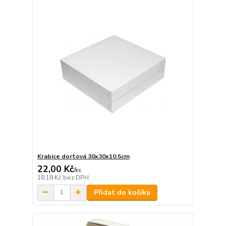
Krabice dortová 30x30x10.5cm
22,00 Kč
/
ks
18,18 Kč
bez DPH
Přidat do košíku