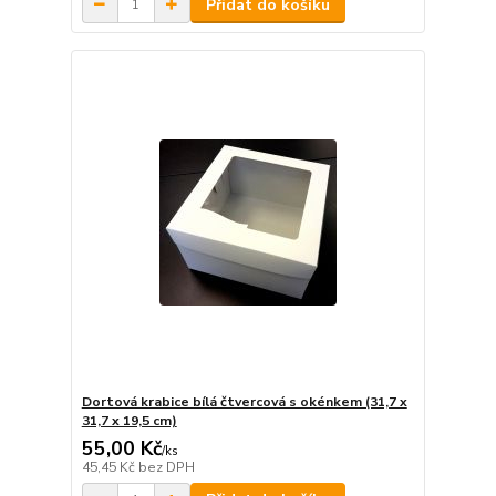
Přidat do košíku
Dortová krabice bílá čtvercová s okénkem (31,7 x
31,7 x 19,5 cm)
55,00 Kč
/
ks
45,45 Kč
bez DPH