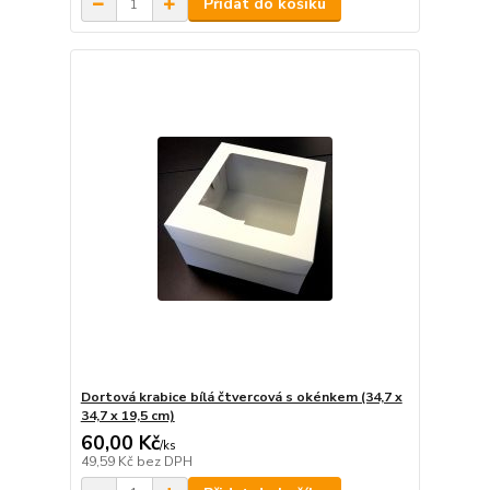
Přidat do košíku
Dortová krabice bílá čtvercová s okénkem (34,7 x
34,7 x 19,5 cm)
60,00 Kč
/
ks
49,59 Kč
bez DPH