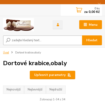
0
ks
za
0,00 Kč
Menu
Hledat
Úvod
Dortové krabice,obaly
Dortové krabice,obaly
Upřesnit parametry
Nejnovější
Nejlevnější
Nejdražší
Zobrazuji 1-34 z 34