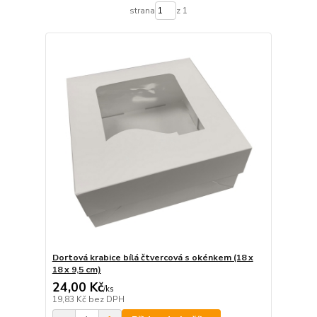
strana
z 1
Dortová krabice bílá čtvercová s okénkem (18 x
18 x 9,5 cm)
24,00 Kč
/
ks
19,83 Kč
bez DPH