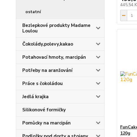
445,54 
ostatní
Bezlepkové produkty Madame
Loulou
Čokolády,polevy,kakao
Potahovací hmoty, marcipán
Potřeby na aranžování
Práce s čokoládou
Jedlá krajka
Silikonové formičky
Pomůcky na marcipán
FunCake
120g
Podložky pod dorty a stojany