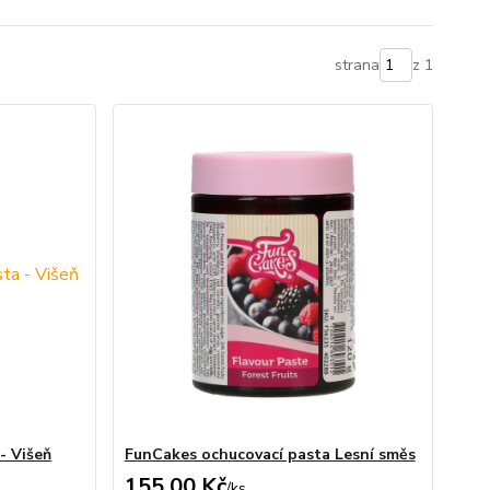
strana
z 1
- Višeň
FunCakes ochucovací pasta Lesní směs
155,00 Kč
/
ks