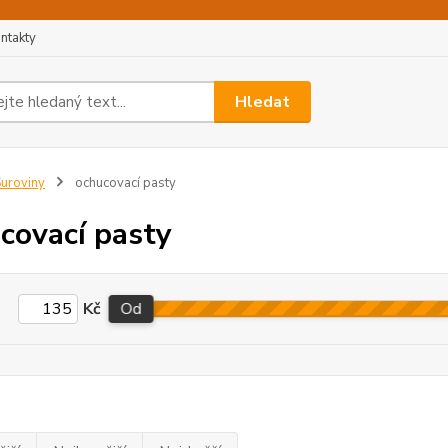
ntakty
Hledat
uroviny
ochucovací pasty
covací pasty
Kč
Od