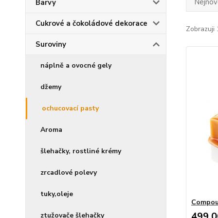
Nejnově
Barvy
Cukrové a čokoládové dekorace
Zobrazuji 
Suroviny
náplně a ovocné gely
džemy
ochucovací pasty
Aroma
šlehačky, rostliné krémy
zrcadlové polevy
tuky,oleje
Compou
499,0
ztužovače šlehačky