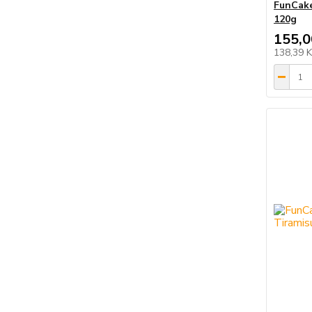
FunCake
120g
155,0
138,39 