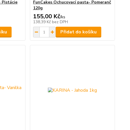
 Pistácie
FunCakes Ochucovací pasta- Pomeranč
120g
155,00 Kč
/
ks
138,39 Kč
bez DPH
šíku
Přidat do košíku