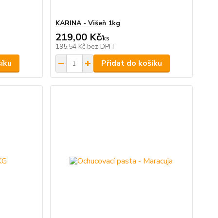
KARINA - Višeň 1kg
219,00 Kč
/
ks
195,54 Kč
bez DPH
šíku
Přidat do košíku