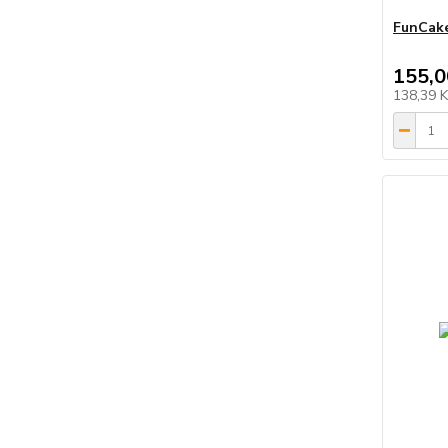
FunCake
155,0
138,39 