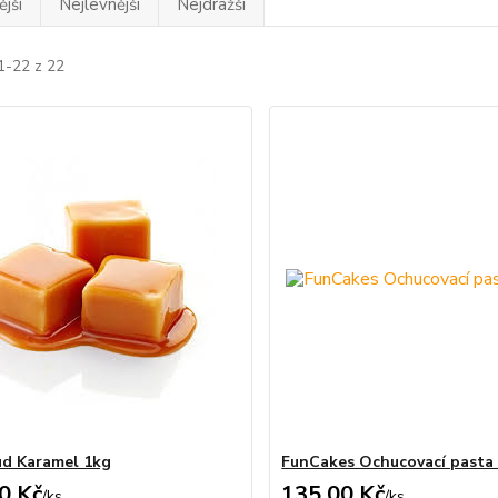
jší
Nejlevnější
Nejdražší
1-22 z 22
d Karamel 1kg
FunCakes Ochucovací pasta 
0 Kč
135,00 Kč
/
ks
/
ks