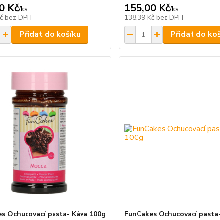
0 Kč
155,00 Kč
/
ks
/
ks
Kč
bez DPH
138,39 Kč
bez DPH
Přidat do košíku
Přidat do ko
s Ochucovací pasta- Káva 100g
FunCakes Ochucovací pasta