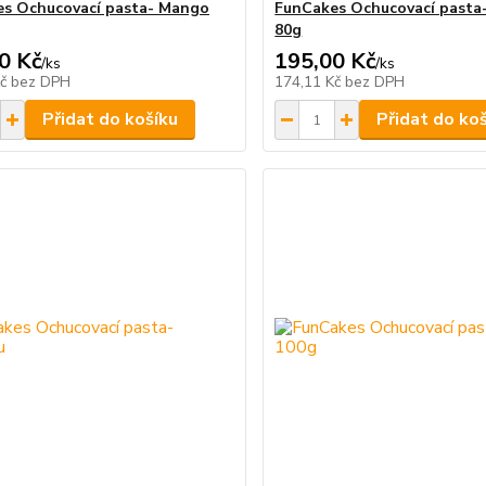
s Ochucovací pasta- Mango
FunCakes Ochucovací pasta-
80g
0 Kč
195,00 Kč
/
ks
/
ks
Kč
bez DPH
174,11 Kč
bez DPH
Přidat do košíku
Přidat do ko