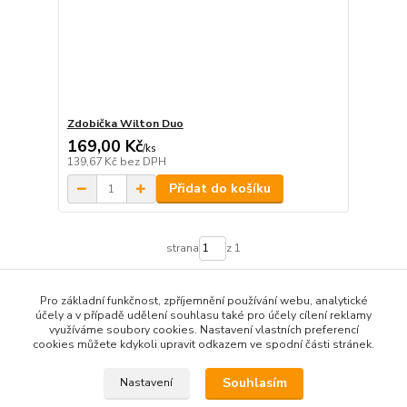
Zdobička Wilton Duo
169,00 Kč
/
ks
139,67 Kč
bez DPH
Přidat do košíku
strana
z 1
Pro základní funkčnost, zpříjemnění používání webu, analytické
účely a v případě udělení souhlasu také pro účely cílení reklamy
využíváme soubory cookies. Nastavení vlastních preferencí
cookies můžete kdykoli upravit odkazem ve spodní části stránek.
Podle zákona o evidenci tržeb je prodávající od 1.3.2017 povinen
vystavit kupujícímu účtenku. Zároveň je povinen zaevidovat
Souhlasím
Nastavení
přijatou tržbu u správce daně online; v případě technického