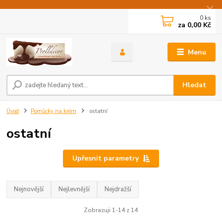
0
ks
za
0,00 Kč
Menu
Hledat
Úvod
Pomůcky na krém
ostatní
ostatní
Upřesnit parametry
Nejnovější
Nejlevnější
Nejdražší
Zobrazuji 1-14 z 14