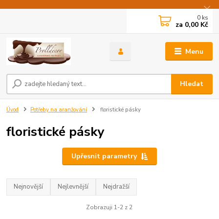
0
ks
za
0,00 Kč
Menu
Hledat
Úvod
Potřeby na aranžování
floristické pásky
floristické pásky
Upřesnit parametry
Nejnovější
Nejlevnější
Nejdražší
Zobrazuji 1-2 z 2