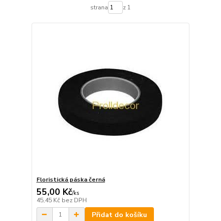
strana
z 1
Floristická páska černá
55,00 Kč
/
ks
45,45 Kč
bez DPH
Přidat do košíku