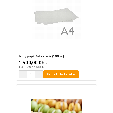
Jedlý papír A4 - klasik (100 ks)
1 500,00 Kč
/
ks
1 339,29 Kč
bez DPH
Přidat do košíku