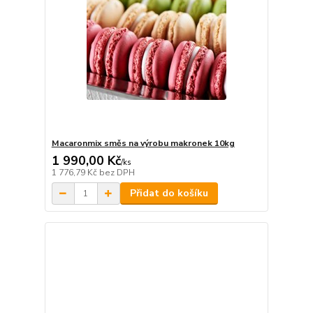
Macaronmix směs na výrobu makronek 10kg
1 990,00 Kč
/
ks
1 776,79 Kč
bez DPH
Přidat do košíku