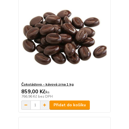
Čokoládovo - kávová zrna 1 kg
859,00 Kč
/
ks
766,96 Kč
bez DPH
Přidat do košíku