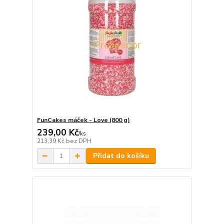
FunCakes máček - Love (800 g)
239,00 Kč
/
ks
213,39 Kč
bez DPH
Přidat do košíku