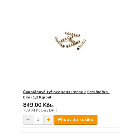
Čokoládové tyčinky Rolls Penne 3,5cm (hořko-
bílé) 1,2 Kg/bal
849,00 Kč
/
ks
758,04 Kč
bez DPH
Přidat do košíku