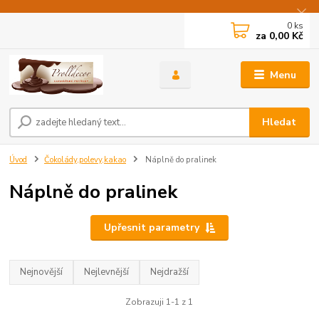
0
ks
za
0,00 Kč
Menu
Hledat
Úvod
Čokolády,polevy,kakao
Náplně do pralinek
Náplně do pralinek
Upřesnit parametry
Nejnovější
Nejlevnější
Nejdražší
Zobrazuji 1-1 z 1