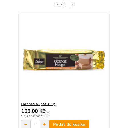
strana
z 1
Odense Nugát 150g
109,00 Kč
/
ks
97,32 Kč
bez DPH
Přidat do košíku