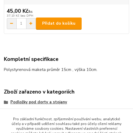
45,00 Kč
/
ks
37,19 Kč
bez DPH
Přidat do košíku
Kompletní specifikace
Polystyrenová maketa průměr 15cm , výška 10cm.
Zboží zařazeno v kategoriích
Podložky pod dorty a stojany
Dortové krabice,obaly
Pro základní funkčnost, zpříjemnění používání webu, analytické
účely a v případě udělení souhlasu také pro účely cílení reklamy
využíváme soubory cookies. Nastavení vlastních preferencí