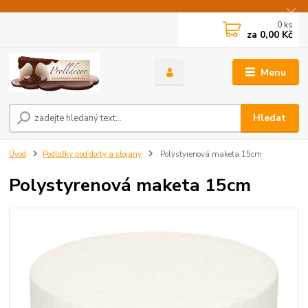
0
ks
za
0,00 Kč
Menu
Hledat
Úvod
Podložky pod dorty a stojany
Polystyrenová maketa 15cm
Polystyrenová maketa 15cm