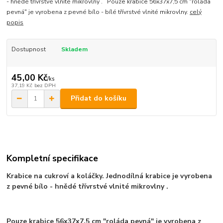
- hnědé třívrstvé vlnité mikrovlny . Pouze krabice 56x37x7,5 cm "roláda
pevná" je vyrobena z pevné bílo - bílé třívrstvé vlnité mikrovlny.
celý
popis
Dostupnost
Skladem
45,00 Kč
/
ks
37,19 Kč
bez DPH
Přidat do košíku
Kompletní specifikace
Krabice na cukroví a koláčky. Jednodílná krabice je vyrobena
z pevné bílo - hnědé třívrstvé vlnité mikrovlny .
Pouze krabice 56x37x7,5 cm "roláda pevná"
je vyrobena z