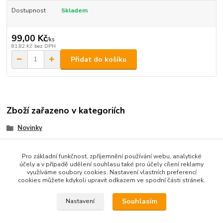
Dostupnost
Skladem
99,00 Kč
/
ks
81,82 Kč
bez DPH
Přidat do košíku
Zboží zařazeno v kategoriích
Novinky
Dortové krabice,obaly
Pro základní funkčnost, zpříjemnění používání webu, analytické
účely a v případě udělení souhlasu také pro účely cílení reklamy
využíváme soubory cookies. Nastavení vlastních preferencí
cookies můžete kdykoli upravit odkazem ve spodní části stránek.
Podle zákona o evidenci tržeb je prodávající od 1.3.2017 povinen
vystavit kupujícímu účtenku. Zároveň je povinen zaevidovat
Souhlasím
Nastavení
přijatou tržbu u správce daně online; v případě technického
výpadku pak nejpozději do 48 hodin.