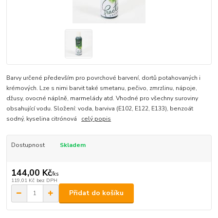
Barvy určené především pro povrchové barvení, dortů potahovaných i
krémových. Lze s nimi barvit také smetanu, pečivo, zmrzlinu, nápoje,
džusy, ovocné náplně, marmelády atd. Vhodné pro všechny suroviny
obsahující vodu. Složení: voda, barviva (E102, E122, E133), benzoát
sodný, kyselina citrónová
celý popis
Dostupnost
Skladem
144,00 Kč
/
ks
119,01 Kč
bez DPH
Přidat do košíku