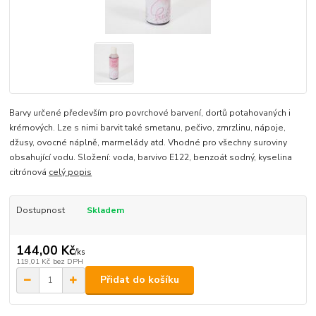
Barvy určené především pro povrchové barvení, dortů potahovaných i
krémových. Lze s nimi barvit také smetanu, pečivo, zmrzlinu, nápoje,
džusy, ovocné náplně, marmelády atd. Vhodné pro všechny suroviny
obsahující vodu. Složení: voda, barvivo E122, benzoát sodný, kyselina
citrónová
celý popis
Dostupnost
Skladem
144,00 Kč
/
ks
119,01 Kč
bez DPH
Přidat do košíku