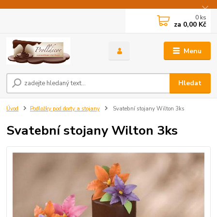
0
ks
za
0,00 Kč
Menu
Hledat
Úvod
Podložky pod dorty a stojany
Svatební stojany Wilton 3ks
Svatební stojany Wilton 3ks