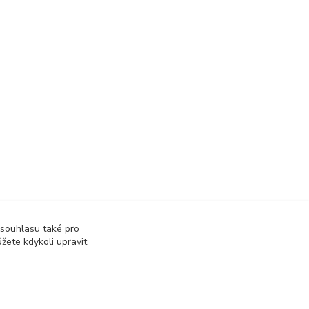
 souhlasu také pro
žete kdykoli upravit
at přijatou tržbu u správce daně online; v případě