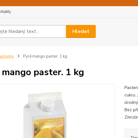
ntakty
Hledat
uroviny
Pyré mango paster. 1 kg
 mango paster. 1 kg
Paster
cukru.
úrodný
Bez př
Zmrzlin
Dos