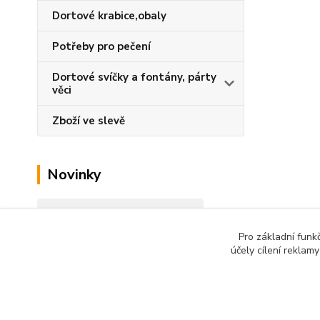
Dortové krabice,obaly
Potřeby pro pečení
Dortové svíčky a fontány, párty
věci
Zboží ve slevě
Novinky
Zobrazit všechny novinky
Pro základní funk
účely cílení reklam
Podle zákona o evidenci tržeb je prodávající od 1.3.2017
technického výpadku pak nejpozději do 48 hodin.