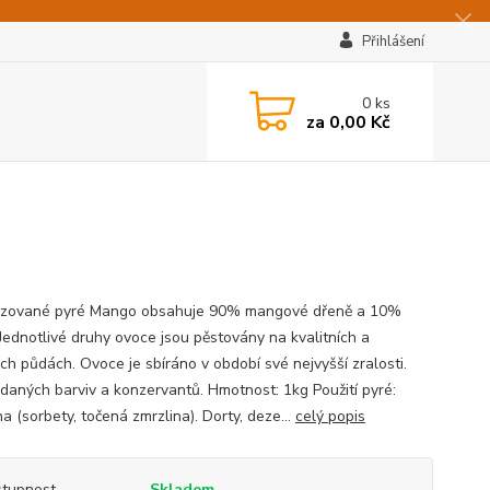
Přihlášení
0
ks
za
0,00 Kč
izované pyré Mango obsahuje 90% mangové dřeně a 10%
 Jednotlivé druhy ovoce jsou pěstovány na kvalitních a
ch půdách. Ovoce je sbíráno v období své nejvyšší zralosti.
idaných barviv a konzervantů. Hmotnost: 1kg Použití pyré:
a (sorbety, točená zmrzlina). Dorty, deze...
celý popis
tupnost
Skladem