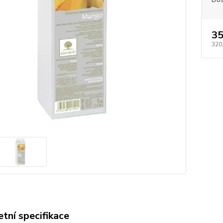
35
320
tní specifikace