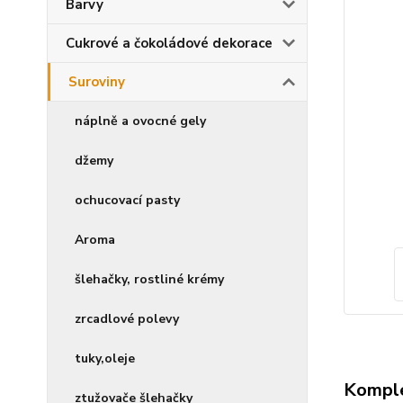
Barvy
Cukrové a čokoládové dekorace
Suroviny
náplně a ovocné gely
džemy
ochucovací pasty
Aroma
šlehačky, rostliné krémy
zrcadlové polevy
tuky,oleje
Komple
ztužovače šlehačky