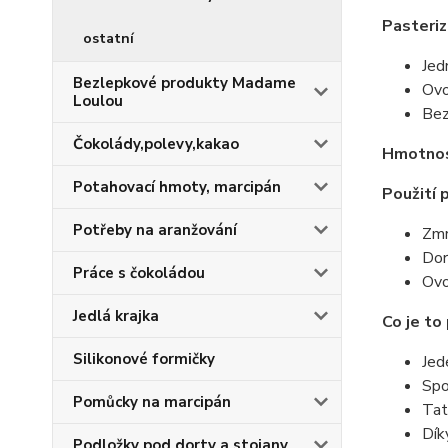
Pasteri
ostatní
Jed
Bezlepkové produkty Madame
Ovo
Loulou
Bez
Čokolády,polevy,kakao
Hmotno
Potahovací hmoty, marcipán
Použití 
Potřeby na aranžování
Zmr
Dor
Práce s čokoládou
Ovo
Jedlá krajka
Co je to
Silikonové formičky
Jed
Spo
Pomůcky na marcipán
Tat
Dík
Podložky pod dorty a stojany