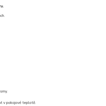
ru
.
ch.
ismy.
t v pokojové teplotě.