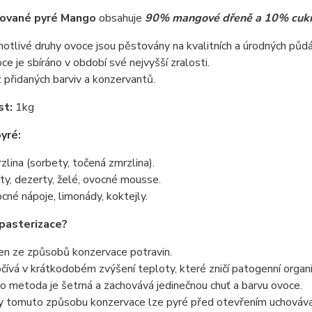
zované pyré Mango
obsahuje
90% mangové dřeně a 10% cuk
notlivé druhy ovoce jsou pěstovány na kvalitních a úrodných půdá
ce je sbíráno v období své nejvyšší zralosti.
 přidaných barviv a konzervantů.
st:
1kg
pyré:
zlina (sorbety, točená zmrzlina).
ty, dezerty, želé, ovocné mousse.
cné nápoje, limonády, koktejly.
 pasterizace?
en ze způsobů konzervace potravin.
čívá v krátkodobém zvýšení teploty, které zničí patogenní organ
o metoda je šetrná a zachovává jedinečnou chuť a barvu ovoce.
y tomuto způsobu konzervace lze pyré před otevřením uchováva