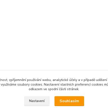
čnost, zpříjemnění používání webu, analytické účely a v případě udělení
y využíváme soubory cookies. Nastavení vlastních preferencí cookies mů
odkazem ve spodní části stránek.
 povinen vystavit kupujícímu účtenku. Zároveň je povinen zaevidov
Souhlasím
Nastavení