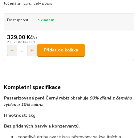
točená zmrzlin...
celý popis
Dostupnost
Skladem
329,00 Kč
/
ks
293,75 Kč
bez DPH
Přidat do košíku
Kompletní specifikace
Pasterizované pyré Černý rybíz
obsahuje
90% dřeně z černého
rybízu a 10% cukru
.
Hmotnost:
1kg
Bez přidaných barviv a konzervantů.
Jednotlivé druhy ovoce jsou pěstovány na kvalitních a