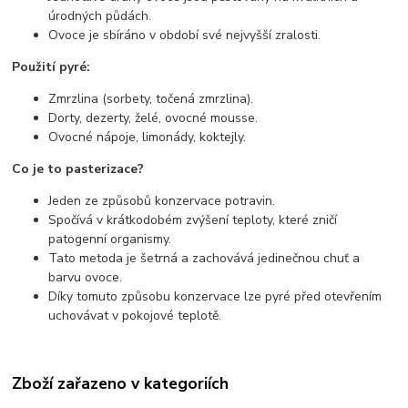
úrodných půdách.
Ovoce je sbíráno v období své nejvyšší zralosti.
Použití pyré:
Zmrzlina (sorbety, točená zmrzlina).
Dorty, dezerty, želé, ovocné mousse.
Ovocné nápoje, limonády, koktejly.
Co je to pasterizace?
Jeden ze způsobů konzervace potravin.
Spočívá v krátkodobém zvýšení teploty, které zničí
patogenní organismy.
Tato metoda je šetrná a zachovává jedinečnou chuť a
barvu ovoce.
Díky tomuto způsobu konzervace lze pyré před otevřením
uchovávat v pokojové teplotě.
Zboží zařazeno v kategoriích