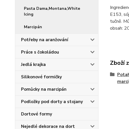
Ingredien
Pasta Dama,Montana,White
E153, sój
Icing
tučně. Mů
Marcipán
obsah: 20
Potřeby na aranžování
Práce s čokoládou
Zboží 
Jedlá krajka
Potah
Silikonové formičky
marc
Pomůcky na marcipán
Podložky pod dorty a stojany
Dortové formy
Nejedlé dekorace na dort