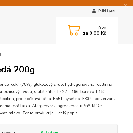
Přihlášení
0
ks
za
0,00 Kč
g
ědá 200g
ience: cukr (78%), glukózový sirup, hydrogenovaná rostlinná
unečnicový), voda, stabilizátor: E422, E466, barvivo: E153,
lecitina, protispékavá látka: E551, kyselina: E334, konzervant:
aromatická látka. Alergeny viz ingredience tučně. Může
vat: mléko. Tento produkt je:...
celý popis
tupnost
Skladem