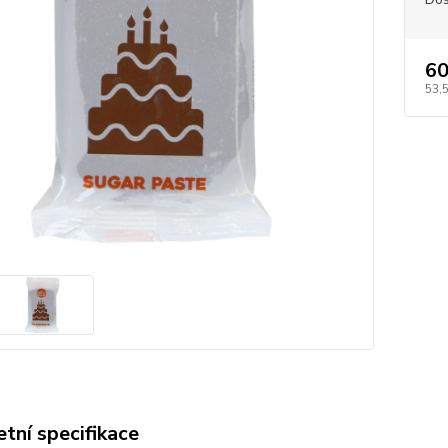
60
53,
tní specifikace