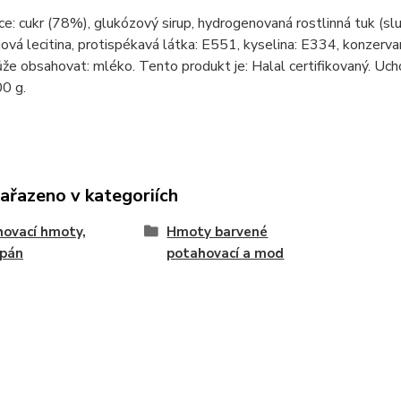
ce: cukr (78%), glukózový sirup, hydrogenovaná rostlinná tuk (slu
ová lecitina, protispékavá látka: E551, kyselina: E334, konzerva
že obsahovat: mléko. Tento produkt je: Halal certifikovaný. U
0 g.
zařazeno v kategoriích
ovací hmoty,
Hmoty barvené
ipán
potahovací a mod