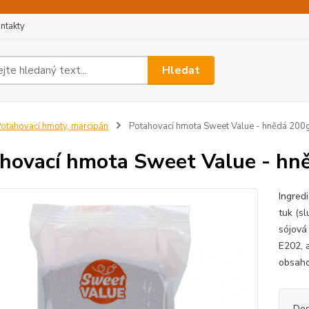
ntakty
Hledat
otahovací hmoty, marcipán
Potahovací hmota Sweet Value - hnědá 200
hovací hmota Sweet Value - hn
Ingred
tuk (sl
sójová 
E202, 
obsaho
Dos