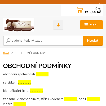
0
ks
za
0,00 Kč
Menu
Hledat
Úvod
OBCHODNÍ PODMÍNKY
OBCHODNÍ PODMÍNKY
obchodní společnosti
………………
se sídlem
………………
identifikační číslo:
………………
zapsané v obchodním rejstříku vedeném
………………
, oddíl
………………
,
vložka
………………