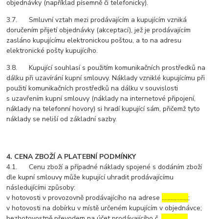
objednávky (například písemně či telefonicky).
3.7. Smluvní vztah mezi prodávajícím a kupujícím vzniká
doručením přijetí objednávky (akceptací), jež je prodávajícím
zasláno kupujícímu elektronickou poštou, a to na adresu
elektronické pošty kupujícího.
3.8. Kupující souhlasí s použitím komunikačních prostředků na
dálku při uzavírání kupní smlouvy. Náklady vzniklé kupujícímu při
použití komunikačních prostředků na dálku v souvislosti
s uzavřením kupní smlouvy (náklady na internetové připojení,
náklady na telefonní hovory) si hradí kupující sám, přičemž tyto
náklady se neliší od základní sazby.
4. CENA ZBOŽÍ A PLATEBNÍ PODMÍNKY
4.1. Cenu zboží a případné náklady spojené s dodáním zboží
dle kupní smlouvy může kupující uhradit prodávajícímu
následujícími způsoby:
v hotovosti v provozovně prodávajícího na adrese
………………
;
v hotovosti na dobírku v místě určeném kupujícím v objednávce;
bezhotovostně převodem na účet prodávajícího č.
………………
,