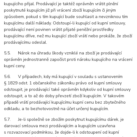
kupujícího přijal. Prodávající je taktéž oprávněn vrátit plnění
poskytnuté kupujícím již při vrácení zboží kupujícím či jiným
způsobem, pokud s tím kupující bude souhlasit a nevzniknou tím
kupujícímu další náklady. Odstoupí-li kupující od kupní smlouvy,
prodávající není povinen vrátit přijaté peněžní prostředky
kupujícímu dříve, než mu kupující zboží vrátí nebo prokáže, že zboží
prodávajícímu odeslal.
5.5. Nárok na úhradu škody vzniklé na zboží je prodávající
oprávněn jednostranně započíst proti nároku kupujícího na vrácení
kupní ceny.
5.6. V případech, kdy má kupující v souladu s ustanovením
§ 1829 odst. 1 občanského zákoníku právo od kupní smlouvy
odstoupit, je prodávající také oprávněn kdykoliv od kupní smlouvy
odstoupit, a to až do doby převzetí zboží kupujícím. V takovém
případě vrátí prodávající kupujícímu kupní cenu bez zbytečného
odkladu, a to bezhotovostně na účet určený kupujícím.
5.7. Je-li společně se zbožím poskytnut kupujícímu dárek, je
darovací smlouva mezi prodávajícím a kupujícím uzavřena
s rozvazovací podmínkou, že dojde-li k odstoupení od kupní