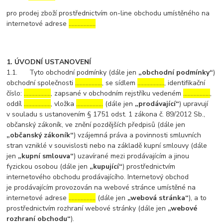
pro prodej zboží prostřednictvím on-line obchodu umístěného na
internetové adrese
………………
1. ÚVODNÍ USTANOVENÍ
1.1. Tyto obchodní podmínky (dále jen
„obchodní podmínky“
)
obchodní společnosti
………………
, se sídlem
………………
, identifikační
číslo:
………………
, zapsané v obchodním rejstříku vedeném
………………
,
oddíl
………………
, vložka
………………
(dále jen
„prodávající“
) upravují
v souladu s ustanovením § 1751 odst. 1 zákona č. 89/2012 Sb.,
občanský zákoník, ve znění pozdějších předpisů (dále jen
„občanský zákoník“
) vzájemná práva a povinnosti smluvních
stran vzniklé v souvislosti nebo na základě kupní smlouvy (dále
jen
„kupní smlouva“
) uzavírané mezi prodávajícím a jinou
fyzickou osobou (dále jen
„kupující“
) prostřednictvím
internetového obchodu prodávajícího. Internetový obchod
je prodávajícím provozován na webové stránce umístěné na
internetové adrese
………………
(dále jen
„webová stránka“
), a to
prostřednictvím rozhraní webové stránky (dále jen
„webové
rozhraní obchodu“
).