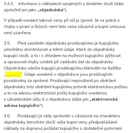
3.4.3. informace o nákladech spojených s dodáním zboží (dále
společně jen jako
„objednávka“
).
V případě uvedení takové ceny, při níž je zjevné, že se jedná o
chybu v psaní a číslech, není tato cena závazná a kupní smlouva
není uzavřena.
3.5. Před zasláním objednávky prodávajícímu je kupujícímu
umožněno zkontrolovat a měnit údaje, které do objednávky
kupující vložil, a to i s ohledem na možnost kupujícího zjišťovat
a opravovat chyby vzniklé při zadávání dat do objednávky.
Objednávku odešle kupující prodávajícímu kliknutím na tlačítko
„
………………
“. Údaje uvedené v objednávce jsou prodávajícím
považovány za správné. Prodávající neprodleně po obdržení
objednávky toto obdržení kupujícímu potvrdí elektronickou poštou,
a to na adresu elektronické pošty kupujícího uvedenou
v uživatelském účtu či v objednávce (dále jen
„elektronická
adresa kupujícího“
).
3.6. Prodávající je vždy oprávněn v závislosti na charakteru
objednávky (množství zboží, výše kupní ceny, předpokládané
náklady na dopravu) požádat kupujícího o dodatečné potvrzení