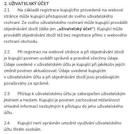
2. UŽIVATELSKÝ ÚČET
2.1. Na základě registrace kupujícího provedené na webové
stránce může kupující přistupovat do svého uživatelského
rozhraní. Ze svého uživatelského rozhraní může kupující provádět
objednávání zboží (dále jen
„uživatelský účet“
). Kupující může
provádět objednávání zboží též bez registrace přímo z webového
rozhraní obchodu.
2.2. Při registraci na webové stránce a při objednávání zboží
je kupující povinen uvádět správně a pravdivě všechny údaje.
Údaje uvedené v uživatelském účtu je kupující při jakékoliv jejich
změně povinen aktualizovat. Údaje uvedené kupujícím
v uživatelském účtu a při objednávání zboží jsou prodávajícím
považovány za správné.
2.3. Přístup k uživatelskému účtu je zabezpečen uživatelským
jménem a heslem. Kupující je povinen zachovávat mlčenlivost
ohledně informací nezbytných k přístupu do jeho uživatelského
účtu.
2.4. Kupující není oprávněn umožnit využívání uživatelského
účtu třetím osobám.