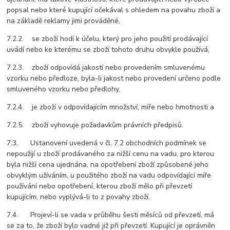
popsal nebo které kupující očekával s ohledem na povahu zboží a
na základě reklamy jimi prováděné,
7.2.2. se zboží hodí k účelu, který pro jeho použití prodávající
uvádí nebo ke kterému se zboží tohoto druhu obvykle používá,
7.2.3. zboží odpovídá jakostí nebo provedením smluvenému
vzorku nebo předloze, byla-li jakost nebo provedení určeno podle
smluveného vzorku nebo předlohy,
7.2.4. je zboží v odpovídajícím množství, míře nebo hmotnosti a
7.2.5. zboží vyhovuje požadavkům právních předpisů.
7.3. Ustanovení uvedená v čl. 7.2 obchodních podmínek se
nepoužijí u zboží prodávaného za nižší cenu na vadu, pro kterou
byla nižší cena ujednána, na opotřebení zboží způsobené jeho
obvyklým užíváním, u použitého zboží na vadu odpovídající míře
používání nebo opotřebení, kterou zboží mělo při převzetí
kupujícím, nebo vyplývá-li to z povahy zboží.
7.4. Projeví-li se vada v průběhu šesti měsíců od převzetí, má
se za to, že zboží bylo vadné již při převzetí. Kupující je oprávněn