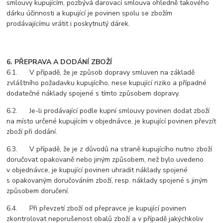
smlouvy kupujícím, pozbývá darovací smlouva ohledně takového
dárku účinnosti a kupující je povinen spolu se zbožím
prodávajícímu vrátit i poskytnutý dárek.
6. PŘEPRAVA A DODÁNÍ ZBOŽÍ
6.1. V případě, že je způsob dopravy smluven na základě
zvláštního požadavku kupujícího, nese kupující riziko a případné
dodatečné náklady spojené s tímto způsobem dopravy.
6.2. Je-li prodávající podle kupní smlouvy povinen dodat zboží
na místo určené kupujícím v objednávce, je kupující povinen převzít
zboží při dodání.
6.3. V případě, že je z důvodů na straně kupujícího nutno zboží
doručovat opakovaně nebo jiným způsobem, než bylo uvedeno
v objednávce, je kupující povinen uhradit náklady spojené
s opakovaným doručováním zboží, resp. náklady spojené s jiným
způsobem doručení.
6.4. Při převzetí zboží od přepravce je kupující povinen
zkontrolovat neporušenost obalů zboží a v případě jakýchkoliv