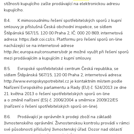
stížnosti kupujícího zašle prodávající na elektronickou adresu
kupujícího.
8.4. K mimosoudnímu řešení spotřebitelských sporů z kupní
smlouvy je příslušná Česká obchodní inspekce, se sídlem
Štěpánská 567/15, 120 00 Praha 2, IČ: 000 20 869, internetová
adresa: https://adr.coi.cz/cs. Platformu pro řešení sporů on-line
nacházející se na internetové adrese
http://ec.europa.eu/consumers/odr je možné využít při řešení sporů
mezi prodávajícím a kupujícím z kupní smlouvy.
8.5. Evropské spotřebitelské centrum Česká republika, se
sídlem Štěpánská 567/15, 120 00 Praha 2, internetová adresa:
http://www.evropskyspotrebitel.cz je kontaktním místem podle
Nařízení Evropského parlamentu a Rady (EU) č. 524/2013 ze dne
21. května 2013 o řešení spotřebitelských sporů on-line
a o změně nařízení (ES) č. 2006/2004 a směrnice 2009/22/ES
(nařízení o řešení spotřebitelských sporů on-line).
8.6. Prodávající je oprávněn k prodeji zboží na základě
živnostenského oprávnění. Živnostenskou kontrolu provádí v rámci
své působnosti příslušný živnostenský úřad. Dozor nad oblastí