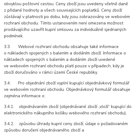
obvyklou poštovní cestou. Ceny zboží jsou uvedeny včetně daně
z přidané hodnoty a všech souvisejících poplatků. Ceny zboží
zůstávají v platnosti po dobu, kdy jsou zobrazovány ve webovém
rozhraní obchodu. Tímto ustanovením není omezena možnost
prodávajícího uzavřít kupní smlouvu za individuálně sjednaných
podmínek.
3.3. Webové rozhraní obchodu obsahuje také informace
o nákladech spojených s balením a dodáním zboží. Informace o
nákladech spojených s balením a dodáním zboží uvedené
ve webovém rozhraní obchodu platí pouze v případech, kdy je
zboží doručováno v rámci území České republiky.
3.4. Pro objednání zboží vyplní kupující objednávkový formulář
ve webovém rozhraní obchodu. Objednávkový formulář obsahuje
zejména informace o:
3.4.1. objednávaném zboží (objednávané zboží „vloží“ kupující do
elektronického nákupního košíku webového rozhraní obchodu),
3.4.2. způsobu úhrady kupní ceny zboží, údaje o požadovaném
způsobu doručení objednávaného zboží a