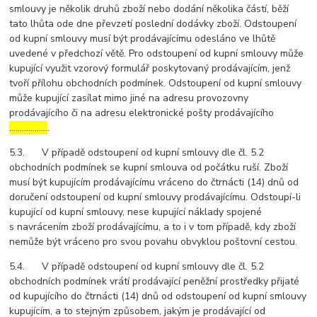
smlouvy je několik druhů zboží nebo dodání několika částí, běží
tato lhůta ode dne převzetí poslední dodávky zboží. Odstoupení
od kupní smlouvy musí být prodávajícímu odesláno ve lhůtě
uvedené v předchozí větě. Pro odstoupení od kupní smlouvy může
kupující využit vzorový formulář poskytovaný prodávajícím, jenž
tvoří přílohu obchodních podmínek. Odstoupení od kupní smlouvy
může kupující zasílat mimo jiné na adresu provozovny
prodávajícího či na adresu elektronické pošty prodávajícího
………………
.
5.3. V případě odstoupení od kupní smlouvy dle čl. 5.2
obchodních podmínek se kupní smlouva od počátku ruší. Zboží
musí být kupujícím prodávajícímu vráceno do čtrnácti (14) dnů od
doručení odstoupení od kupní smlouvy prodávajícímu. Odstoupí-li
kupující od kupní smlouvy, nese kupující náklady spojené
s navrácením zboží prodávajícímu, a to i v tom případě, kdy zboží
nemůže být vráceno pro svou povahu obvyklou poštovní cestou.
5.4. V případě odstoupení od kupní smlouvy dle čl. 5.2
obchodních podmínek vrátí prodávající peněžní prostředky přijaté
od kupujícího do čtrnácti (14) dnů od odstoupení od kupní smlouvy
kupujícím, a to stejným způsobem, jakým je prodávající od