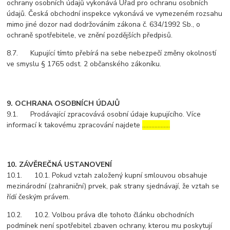
ochrany osobních údajů vykonává Úřad pro ochranu osobních
údajů. Česká obchodní inspekce vykonává ve vymezeném rozsahu
mimo jiné dozor nad dodržováním zákona č. 634/1992 Sb., o
ochraně spotřebitele, ve znění pozdějších předpisů.
8.7. Kupující tímto přebírá na sebe nebezpečí změny okolností
ve smyslu § 1765 odst. 2 občanského zákoníku.
9. OCHRANA OSOBNÍCH ÚDAJŮ
9.1. Prodávající zpracovává osobní údaje kupujícího. Více
informací k takovému zpracování najdete
………………
10. ZÁVĚREČNÁ USTANOVENÍ
10.1. 10.1. Pokud vztah založený kupní smlouvou obsahuje
mezinárodní (zahraniční) prvek, pak strany sjednávají, že vztah se
řídí českým právem.
10.2. 10.2. Volbou práva dle tohoto článku obchodních
podmínek není spotřebitel zbaven ochrany, kterou mu poskytují