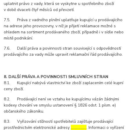
uplatnit právo z vady, která se vyskytne u spotřebního zboží
v době dvaceti čtyř měsíců od převzetí.
7.5. Práva z vadného plnění uplatňuje kupující u prodávajícího
na adrese jeho provozovny, v níž je přijetí reklamace možné s
ohledem na sortiment prodávaného zboží, případně i v sídle nebo
místě podnikání.
7.6. Další práva a povinnosti stran související s odpovědností
prodávajícího za vady může upravit reklamační řád prodávajícího.
8. DALŠÍ PRÁVA A POVINNOSTI SMLUVNÍCH STRAN
8.1. Kupující nabývá vlastnictví ke zboží zaplacením celé kupní
ceny zboží.
8.2. Prodávající není ve vztahu ke kupujícímu vázán žádnými
kodexy chování ve smyslu ustanovení § 1826 odst. 1 písm. e)
občanského zákoníku.
8.3. Vyřizování stížností spotřebitelů zajišťuje prodávající
prostřednictvím elektronické adresy
………………
. Informaci o vyřízení