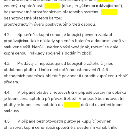
vedený u společnosti
………………
(dále jen
„účet prodávajícího“
);
bezhotovostně prostřednictvím platebního systému
………………
;
bezhotovostně platební kartou;
prostřednictvím úvěru poskytnutého třetí osobou.
4.2. Společně s kupní cenou je kupující povinen zaplatit
prodávajícímu také náklady spojené s balením a dodáním zboží ve
smluvené výši. Není-li uvedeno výslovně jinak, rozumí se dále
kupní cenou i náklady spojené s dodáním zboží.
4.3. Prodávající nepožaduje od kupujícího zálohu či jinou
obdobnou platbu. Tímto není dotčeno ustanovení čl. 4.6
obchodních podmínek ohledně povinnosti uhradit kupní cenu zboží
předem.
4.4. V případě platby v hotovosti či v případě platby na dobírku
je kupní cena splatná při převzetí zboží. V případě bezhotovostní
platby je kupní cena splatná do
………………
dnů od uzavření kupní
smlouvy.
4.5. V případě bezhotovostní platby je kupující povinen
uhrazovat kupní cenu zboží společně s uvedením variabilního