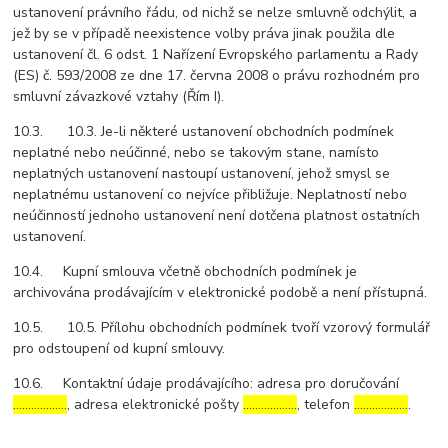
ustanovení právního řádu, od nichž se nelze smluvně odchýlit, a
jež by se v případě neexistence volby práva jinak použila dle
ustanovení čl. 6 odst. 1 Nařízení Evropského parlamentu a Rady
(ES) č. 593/2008 ze dne 17. června 2008 o právu rozhodném pro
smluvní závazkové vztahy (Řím I).
10.3. 10.3. Je-li některé ustanovení obchodních podmínek
neplatné nebo neúčinné, nebo se takovým stane, namísto
neplatných ustanovení nastoupí ustanovení, jehož smysl se
neplatnému ustanovení co nejvíce přibližuje. Neplatností nebo
neúčinností jednoho ustanovení není dotčena platnost ostatních
ustanovení.
10.4. Kupní smlouva včetně obchodních podmínek je
archivována prodávajícím v elektronické podobě a není přístupná.
10.5. 10.5. Přílohu obchodních podmínek tvoří vzorový formulář
pro odstoupení od kupní smlouvy.
10.6. Kontaktní údaje prodávajícího: adresa pro doručování
………………
, adresa elektronické pošty
………………
, telefon
………………
.