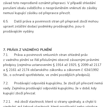
závad toto neprodleně oznámit přepravci. V případě shledání
porušení obalu svědčícího o neoprávněném vniknutí do zásilky
nemusí kupující zásilku od přepravce převzít.
6.5. Další práva a povinnosti stran při přepravě zboží mohou
upravit zvláštní dodací podmínky prodávajícího, jsou-li
prodávajícím vydány.
7. PRÁVA Z VADNÉHO PLNĚNÍ
7.1. Práva a povinnosti smluvních stran ohledně práv
z vadného plnění se řídí příslušnými obecně závaznými právními
předpisy (zejména ustanoveními § 1914 až 1925, § 2099 až 2117
a § 2161 až 2174 občanského zákoníku a zákonem č. 634/1992
Sb., o ochraně spotřebitele, ve znění pozdějších předpisů).
7.2. Prodávající odpovídá kupujícímu, že zboží při převzetí nemá
vady. Zejména prodávající odpovídá kupujícímu, že v době, kdy
kupující zboží převzal:
7.2.1. má zboží vlastnosti, které si strany ujednaly, a chybí-li
ujednání, má takové vlastnosti, které prodávající nebo výrobce