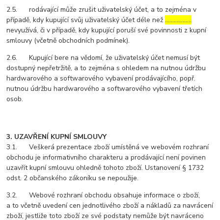
2.5. rodávající může zrušit uživatelský účet, a to zejména v
případě, kdy kupující svůj uživatelský účet déle než
………………
nevyužívá, či v případě, kdy kupující poruší své povinnosti z kupní
smlouvy (včetně obchodních podmínek).
2.6. Kupující bere na vědomí, že uživatelský účet nemusí být
dostupný nepřetržitě, a to zejména s ohledem na nutnou údržbu
hardwarového a softwarového vybavení prodávajícího, popř.
nutnou údržbu hardwarového a softwarového vybavení třetích
osob.
3. UZAVŘENÍ KUPNÍ SMLOUVY
3.1. Veškerá prezentace zboží umístěná ve webovém rozhraní
obchodu je informativního charakteru a prodávající není povinen
uzavřít kupní smlouvu ohledně tohoto zboží. Ustanovení § 1732
odst. 2 občanského zákoníku se nepoužije.
3.2. Webové rozhraní obchodu obsahuje informace o zboží,
a to včetně uvedení cen jednotlivého zboží a nákladů za navrácení
zboží, jestliže toto zboží ze své podstaty nemůže být navráceno