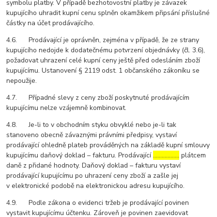
symbolu platby. V případě bezhotovostní platby je závazek
kupujícího uhradit kupní cenu splněn okamžikem připsání příslušné
částky na účet prodávajícího.
4.6. Prodávající je oprávněn, zejména v případě, že ze strany
kupujícího nedojde k dodatečnému potvrzení objednávky (čl. 3.6),
požadovat uhrazení celé kupní ceny ještě před odesláním zboží
kupujícímu. Ustanovení § 2119 odst. 1 občanského zákoníku se
nepoužije.
4.7. Případné slevy z ceny zboží poskytnuté prodávajícím
kupujícímu nelze vzájemně kombinovat.
4.8. Je-li to v obchodním styku obvyklé nebo je-li tak
stanoveno obecně závaznými právními předpisy, vystaví
prodávající ohledně plateb prováděných na základě kupní smlouvy
kupujícímu daňový doklad – fakturu. Prodávající
………………
plátcem
daně z přidané hodnoty. Daňový doklad – fakturu vystaví
prodávající kupujícímu po uhrazení ceny zboží a zašle jej
v elektronické podobě na elektronickou adresu kupujícího.
4.9. Podle zákona o evidenci tržeb je prodávající povinen
vystavit kupujícímu účtenku. Zároveň je povinen zaevidovat