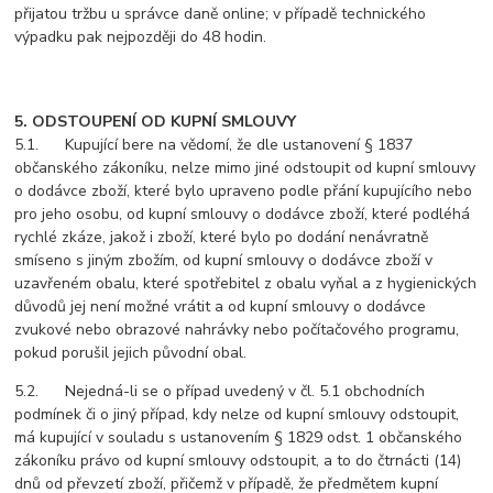
přijatou tržbu u správce daně online; v případě technického
výpadku pak nejpozději do 48 hodin.
5. ODSTOUPENÍ OD KUPNÍ SMLOUVY
5.1. Kupující bere na vědomí, že dle ustanovení § 1837
občanského zákoníku, nelze mimo jiné odstoupit od kupní smlouvy
o dodávce zboží, které bylo upraveno podle přání kupujícího nebo
pro jeho osobu, od kupní smlouvy o dodávce zboží, které podléhá
rychlé zkáze, jakož i zboží, které bylo po dodání nenávratně
smíseno s jiným zbožím, od kupní smlouvy o dodávce zboží v
uzavřeném obalu, které spotřebitel z obalu vyňal a z hygienických
důvodů jej není možné vrátit a od kupní smlouvy o dodávce
zvukové nebo obrazové nahrávky nebo počítačového programu,
pokud porušil jejich původní obal.
5.2. Nejedná-li se o případ uvedený v čl. 5.1 obchodních
podmínek či o jiný případ, kdy nelze od kupní smlouvy odstoupit,
má kupující v souladu s ustanovením § 1829 odst. 1 občanského
zákoníku právo od kupní smlouvy odstoupit, a to do čtrnácti (14)
dnů od převzetí zboží, přičemž v případě, že předmětem kupní