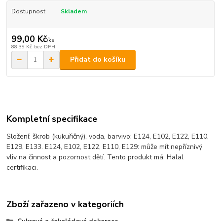
Dostupnost
Skladem
99,00 Kč
/
ks
88,39 Kč
bez DPH
Přidat do košíku
Kompletní specifikace
Složení: škrob (kukuřičný), voda, barvivo: E124, E102, E122, E110,
E129, E133.
E124, E102, E122, E110, E129: může mít nepříznivý
vliv na činnost a pozornost dětí.
Tento produkt má: Halal
certifikaci.
Zboží zařazeno v kategoriích