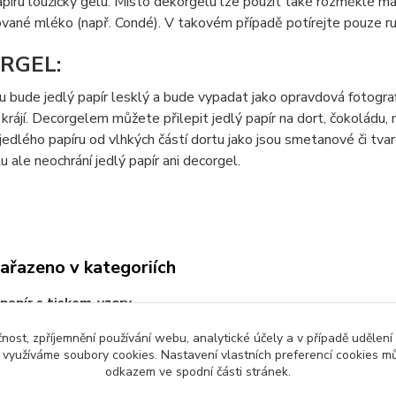
píru loužičky gelu. Místo dekorgelu lze použít také rozměklé m
vané mléko (např. Condé). V takovém případě potírejte pouze ru
RGEL:
 bude jedlý papír lesklý a bude vypadat jako opravdová fotografi
krájí. Decorgelem můžete přilepit jedlý papír na dort, čokoládu
jedlého papíru od vlhkých částí dortu jako jsou smetanové či t
tu ale neochrání jedlý papír ani decorgel.
zařazeno v kategoriích
 papír s tiskem-vzory
čnost, zpříjemnění používání webu, analytické účely a v případě udělení
y využíváme soubory cookies. Nastavení vlastních preferencí cookies mů
odkazem ve spodní části stránek.