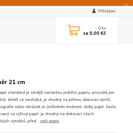
Přihlášení
0
ks
za
0,00 Kč
ěr 21 cm
apír standard je silnější variantou jedlého papíru, prosvítá jen
lně, téměř se neohýbá, je vhodný na přímou dekoraci dortů,
tografie nebo obrázek je ústředním motivem. Jedlý papír, často
vaný za rýžový papír, je vhodný na dekoraci všech
ských výrobků, před...
celý popis