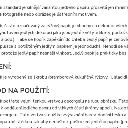
ír standard
je silnější variantou jedlého papíru, prosvítá jen min
e fotografie nebo obrázek je ústředním motivem.
ír, často označovaný za rýžový papír, je vhodný na dekoraci všec
yhotovení jedlých dekorací jako jsou jedlé květy, etikety, podložky
a pod.). Také se hodí k zapékání do chleba. Jedlý papír je cenov
nipulace s potištěným jedlým papírem je jednoduchá. Nehodí se
 protože jedlý papír nesnáší vlhkost. Jedlý papír je prakticky bez 
ENÍ:
ír je vyrobený ze škrobu (bramborový, kukuřičný, rýžový…), sladidl
D NA POUŽITÍ:
ír potřete velmi tenkou vrstvou decorgelu na rubu obrázku. Tato 
k oddělení jedlého papíru od vlhkých částí (krémy apod.). Nalep
ecorgelu. Tato vrstva slouží ke zvýraznění barev, dodání lesku a
opatrně stěrkou tak aby nedošlo k poškození jedlého papíru (prot