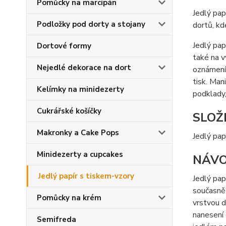
Pomůcky na marcipán
Jedlý pap
Podložky pod dorty a stojany
dortů, kd
Jedlý pap
Dortové formy
také na v
Nejedlé dekorace na dort
oznámení 
tisk. Ma
Kelímky na minidezerty
podklady,
Cukrářské košíčky
SLOŽ
Makronky a Cake Pops
Jedlý pap
Minidezerty a cupcakes
NÁVO
Jedlý papír s tiskem-vzory
Jedlý pap
současně 
Pomůcky na krém
vrstvou d
nanesení 
Semifreda