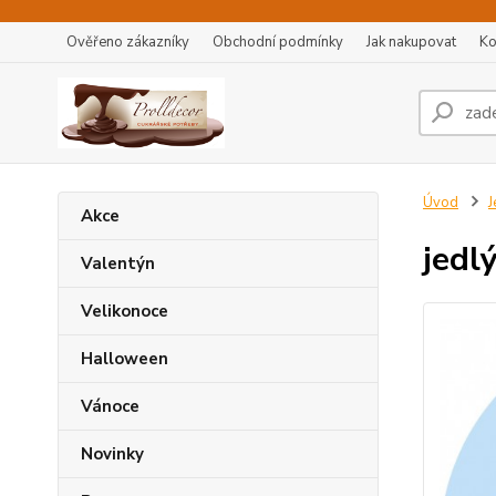
Ověřeno zákazníky
Obchodní podmínky
Jak nakupovat
Ko
Úvod
J
Akce
jedlý
Valentýn
Velikonoce
Halloween
Vánoce
Novinky