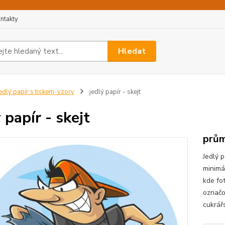
ntakty
Hledat
edlý papír s tiskem-vzory
jedlý papír - skejt
 papír - skejt
prům
Jedlý p
minimá
kde fo
označo
cukrář