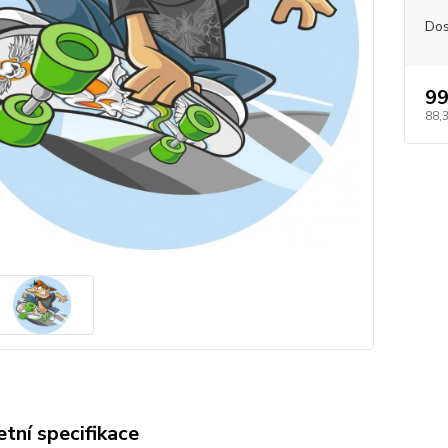
Dos
99
88,
tní specifikace