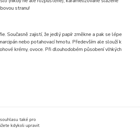
áslo (nikdy ne ale rozpuštěné), karamelizované slazené
bovou stranu!
e. Současně zajistí, že jedlý papír změkne a pak se lépe
, marcipán nebo potahovací hmotu. Především ale slouží k
varohové krémy, ovoce. Při dlouhodobém působení vlhkých
 souhlasu také pro
žete kdykoli upravit