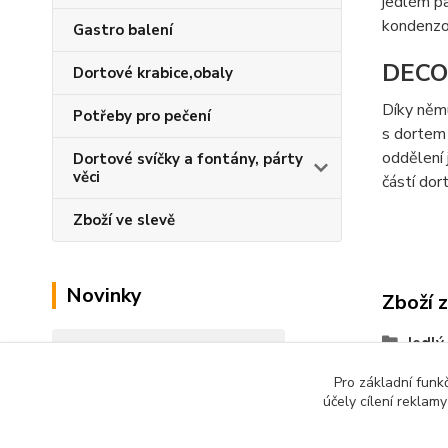
jedlém pa
kondenzo
Gastro balení
DECO
Dortové krabice,obaly
Díky němu
Potřeby pro pečení
s dortem 
oddělení 
Dortové svíčky a fontány, párty
věci
částí dor
Zboží ve slevě
Novinky
Zboží 
Jedlý
Zobrazit všechny novinky
Pro základní funk
účely cílení reklam