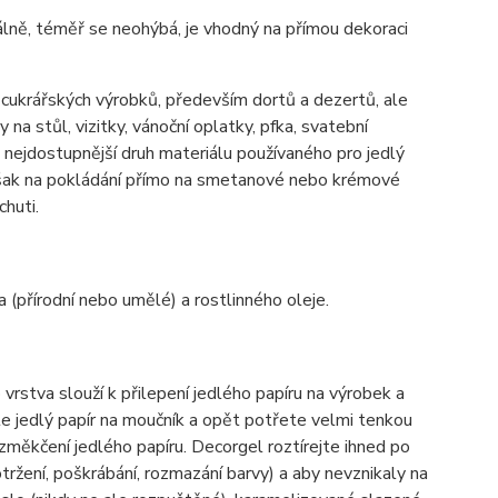
imálně, téměř se neohýbá, je vhodný na přímou dekoraci
h cukrářských výrobků, především dortů a dezertů, ale
 na stůl, vizitky, vánoční oplatky, pfka, svatební
ě nejdostupnější druh materiálu používaného pro jedlý
 však na pokládání přímo na smetanové nebo krémové
chuti.
a (přírodní nebo umělé) a rostlinného oleje.
vrstva slouží k přilepení jedlého papíru na výrobek a
te jedlý papír na moučník a opět potřete velmi tenkou
 změkčení jedlého papíru. Decorgel roztírejte ihned po
ržení, poškrábání, rozmazání barvy) a aby nevznikaly na