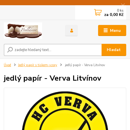
0
ks
za
0,00 Kč
Menu
Hledat
Úvod
Jedlý papír s tiskem-vzory
jedlý papír - Verva Litvínov
jedlý papír - Verva Litvínov