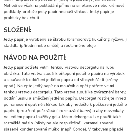
Nehodí se však na pokládání přímo na smetanové nebo krémové
podklady, protože jedlý papír nesnáší vlhkost. Jedlý papír je
prakticky bez chuti.
SLOŽENÍ:
Jedlý papír je vyrobený ze škrobu (bramborový, kukuřičný, rýžový…),
sladidla (přírodní nebo umělé) a rostlinného oleje.
NÁVOD NA POUŽITÍ:
Jedlý papír potřete velmi tenkou vrstvou decorgelu na rubu
obrázku. Tato vrstva slouží k přilepení jedlého papíru na výrobek
a současně k oddělení jedlého papíru od vlhkých částí (krémy
apod.). Nalepte jedlý papír na moučník a opět potřete velmi
tenkou vrstvou decorgelu. Tato vrstva slouží ke zvýraznění barev,
dodání lesku a změkčení jedlého papíru. Decorgel roztírejte ihned
po nanesení opatrně stěrkou tak aby nedošlo k poškození jedlého
papíru (protržení, poškrábání, rozmazání barvy) a aby nevznikaly
na jedlém papíru loužičky gelu. Místo dekorgelu lze použít také
rozměklé máslo (nikdy ne ale rozpuštěné), karamelizované
slazené kondenzované mléko (např. Condé). V takovém případě