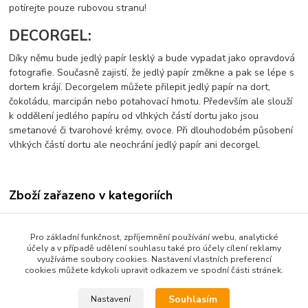
potírejte pouze rubovou stranu!
DECORGEL:
Díky němu bude jedlý papír lesklý a bude vypadat jako opravdová
fotografie. Současně zajistí, že jedlý papír změkne a pak se lépe s
dortem krájí. Decorgelem můžete přilepit jedlý papír na dort,
čokoládu, marcipán nebo potahovací hmotu. Především ale slouží
k oddělení jedlého papíru od vlhkých částí dortu jako jsou
smetanové či tvarohové krémy, ovoce. Při dlouhodobém působení
vlhkých částí dortu ale neochrání jedlý papír ani decorgel.
Zboží zařazeno v kategoriích
Jedlý papír s tiskem-vzory
Pro základní funkčnost, zpříjemnění používání webu, analytické
účely a v případě udělení souhlasu také pro účely cílení reklamy
využíváme soubory cookies. Nastavení vlastních preferencí
cookies můžete kdykoli upravit odkazem ve spodní části stránek.
Podle zákona o evidenci tržeb je prodávající od 1.3.2017 povinen
vystavit kupujícímu účtenku. Zároveň je povinen zaevidovat
Souhlasím
Nastavení