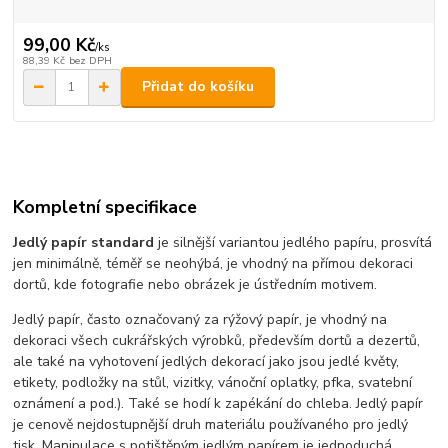
99,00 Kč
/
ks
88,39 Kč
bez DPH
Přidat do košíku
Kompletní specifikace
Jedlý papír standard
je silnější variantou jedlého papíru, prosvítá
jen minimálně, téměř se neohýbá, je vhodný na přímou dekoraci
dortů, kde fotografie nebo obrázek je ústředním motivem.
Jedlý papír, často označovaný za rýžový papír, je vhodný na
dekoraci všech cukrářských výrobků, především dortů a dezertů,
ale také na vyhotovení jedlých dekorací jako jsou jedlé květy,
etikety, podložky na stůl, vizitky, vánoční oplatky, pfka, svatební
oznámení a pod.). Také se hodí k zapékání do chleba. Jedlý papír
je cenově nejdostupnější druh materiálu používaného pro jedlý
tisk. Manipulace s potištěným jedlým papírem je jednoduchá.