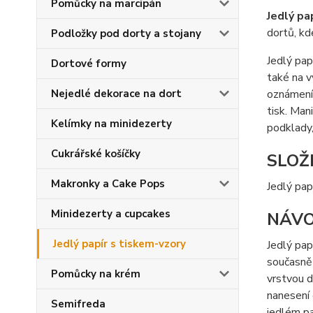
Pomůcky na marcipán
Jedlý pa
dortů, kd
Podložky pod dorty a stojany
Jedlý pap
Dortové formy
také na v
Nejedlé dekorace na dort
oznámení 
tisk. Ma
Kelímky na minidezerty
podklady,
Cukrářské košíčky
SLOŽ
Makronky a Cake Pops
Jedlý pap
Minidezerty a cupcakes
NÁVO
Jedlý papír s tiskem-vzory
Jedlý pap
současně 
Pomůcky na krém
vrstvou d
nanesení 
Semifreda
jedlém pa