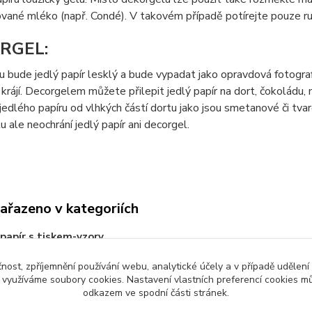
vané mléko (např. Condé). V takovém případě potírejte pouze ru
RGEL:
 bude jedlý papír lesklý a bude vypadat jako opravdová fotografi
krájí. Decorgelem můžete přilepit jedlý papír na dort, čokoládu
jedlého papíru od vlhkých částí dortu jako jsou smetanové či t
tu ale neochrání jedlý papír ani decorgel.
zařazeno v kategoriích
 papír s tiskem-vzory
čnost, zpříjemnění používání webu, analytické účely a v případě udělení
y využíváme soubory cookies. Nastavení vlastních preferencí cookies mů
odkazem ve spodní části stránek.