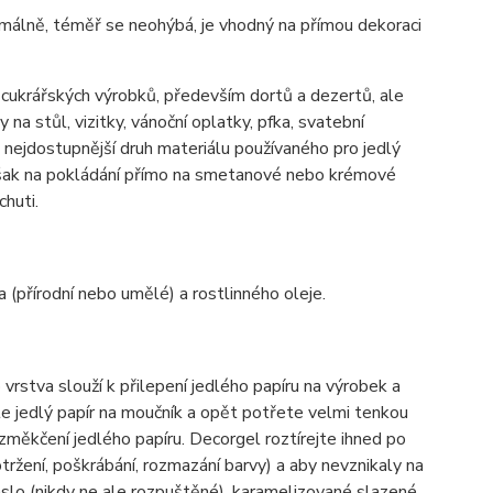
inimálně, téměř se neohýbá, je vhodný na přímou dekoraci
h cukrářských výrobků, především dortů a dezertů, ale
 na stůl, vizitky, vánoční oplatky, pfka, svatební
ě nejdostupnější druh materiálu používaného pro jedlý
 však na pokládání přímo na smetanové nebo krémové
chuti.
a (přírodní nebo umělé) a rostlinného oleje.
vrstva slouží k přilepení jedlého papíru na výrobek a
te jedlý papír na moučník a opět potřete velmi tenkou
 změkčení jedlého papíru. Decorgel roztírejte ihned po
ržení, poškrábání, rozmazání barvy) a aby nevznikaly na
áslo (nikdy ne ale rozpuštěné), karamelizované slazené