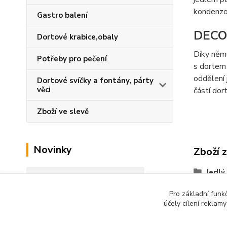
kondenzo
Gastro balení
DECO
Dortové krabice,obaly
Díky němu
Potřeby pro pečení
s dortem 
oddělení 
Dortové svíčky a fontány, párty
věci
částí dor
Zboží ve slevě
Novinky
Zboží 
Jedlý
Zobrazit všechny novinky
Pro základní funk
účely cílení reklam