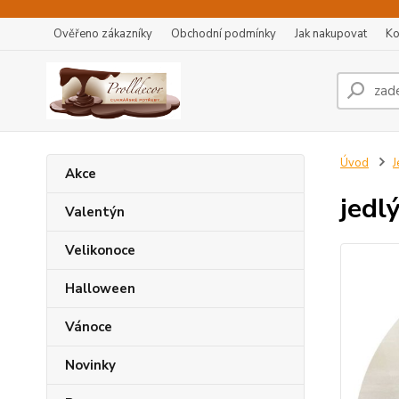
Ověřeno zákazníky
Obchodní podmínky
Jak nakupovat
Ko
Úvod
J
Akce
jedl
Valentýn
Velikonoce
Halloween
Vánoce
Novinky