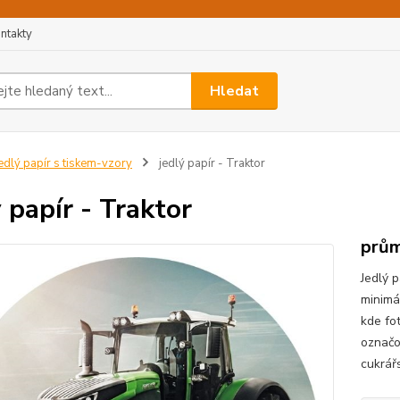
ntakty
Hledat
edlý papír s tiskem-vzory
jedlý papír - Traktor
ý papír - Traktor
prům
Jedlý p
minimá
kde fo
označo
cukrář