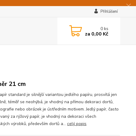
Přihlášení
0
ks
za
0,00 Kč
ěr 21 cm
apír standard je silnější variantou jedlého papíru, prosvítá jen
lně, téměř se neohýbá, je vhodný na přímou dekoraci dortů,
tografie nebo obrázek je ústředním motivem. Jedlý papír, často
vaný za rýžový papír, je vhodný na dekoraci všech
ských výrobků, především dortů a...
celý popis