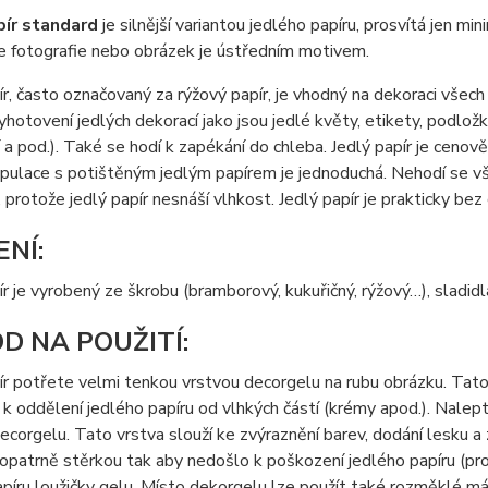
pír standard
je silnější variantou jedlého papíru, prosvítá jen m
e fotografie nebo obrázek je ústředním motivem.
ír, často označovaný za rýžový papír, je vhodný na dekoraci všec
yhotovení jedlých dekorací jako jsou jedlé květy, etikety, podložky
a pod.). Také se hodí k zapékání do chleba. Jedlý papír je cenov
nipulace s potištěným jedlým papírem je jednoduchá. Nehodí se
 protože jedlý papír nesnáší vlhkost. Jedlý papír je prakticky bez 
ENÍ:
ír je vyrobený ze škrobu (bramborový, kukuřičný, rýžový…), sladidl
D NA POUŽITÍ:
ír potřete velmi tenkou vrstvou decorgelu na rubu obrázku. Tato 
k oddělení jedlého papíru od vlhkých částí (krémy apod.). Nalep
ecorgelu. Tato vrstva slouží ke zvýraznění barev, dodání lesku a
opatrně stěrkou tak aby nedošlo k poškození jedlého papíru (prot
píru loužičky gelu. Místo dekorgelu lze použít také rozměklé m