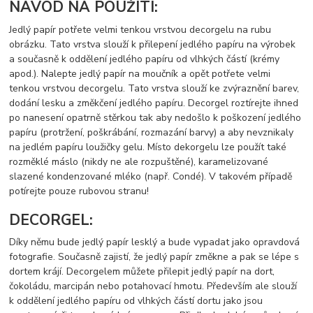
NÁVOD NA POUŽITÍ:
Jedlý papír potřete velmi tenkou vrstvou decorgelu na rubu
obrázku. Tato vrstva slouží k přilepení jedlého papíru na výrobek
a současně k oddělení jedlého papíru od vlhkých částí (krémy
apod.). Nalepte jedlý papír na moučník a opět potřete velmi
tenkou vrstvou decorgelu. Tato vrstva slouží ke zvýraznění barev,
dodání lesku a změkčení jedlého papíru. Decorgel roztírejte ihned
po nanesení opatrně stěrkou tak aby nedošlo k poškození jedlého
papíru (protržení, poškrábání, rozmazání barvy) a aby nevznikaly
na jedlém papíru loužičky gelu. Místo dekorgelu lze použít také
rozměklé máslo (nikdy ne ale rozpuštěné), karamelizované
slazené kondenzované mléko (např. Condé). V takovém případě
potírejte pouze rubovou stranu!
DECORGEL:
Díky němu bude jedlý papír lesklý a bude vypadat jako opravdová
fotografie. Současně zajistí, že jedlý papír změkne a pak se lépe s
dortem krájí. Decorgelem můžete přilepit jedlý papír na dort,
čokoládu, marcipán nebo potahovací hmotu. Především ale slouží
k oddělení jedlého papíru od vlhkých částí dortu jako jsou