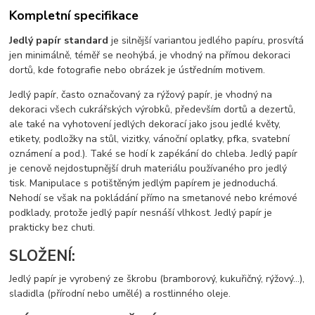
Kompletní specifikace
Jedlý papír standard
je silnější variantou jedlého papíru, prosvítá
jen minimálně, téměř se neohýbá, je vhodný na přímou dekoraci
dortů, kde fotografie nebo obrázek je ústředním motivem.
Jedlý papír, často označovaný za rýžový papír, je vhodný na
dekoraci všech cukrářských výrobků, především dortů a dezertů,
ale také na vyhotovení jedlých dekorací jako jsou jedlé květy,
etikety, podložky na stůl, vizitky, vánoční oplatky, pfka, svatební
oznámení a pod.). Také se hodí k zapékání do chleba. Jedlý papír
je cenově nejdostupnější druh materiálu používaného pro jedlý
tisk. Manipulace s potištěným jedlým papírem je jednoduchá.
Nehodí se však na pokládání přímo na smetanové nebo krémové
podklady, protože jedlý papír nesnáší vlhkost. Jedlý papír je
prakticky bez chuti.
SLOŽENÍ:
Jedlý papír je vyrobený ze škrobu (bramborový, kukuřičný, rýžový…),
sladidla (přírodní nebo umělé) a rostlinného oleje.