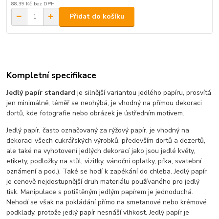
88,39 Kč
bez DPH
Přidat do košíku
Kompletní specifikace
Jedlý papír standard
je silnější variantou jedlého papíru, prosvítá
jen minimálně, téměř se neohýbá, je vhodný na přímou dekoraci
dortů, kde fotografie nebo obrázek je ústředním motivem.
Jedlý papír, často označovaný za rýžový papír, je vhodný na
dekoraci všech cukrářských výrobků, především dortů a dezertů,
ale také na vyhotovení jedlých dekorací jako jsou jedlé květy,
etikety, podložky na stůl, vizitky, vánoční oplatky, pfka, svatební
oznámení a pod.). Také se hodí k zapékání do chleba. Jedlý papír
je cenově nejdostupnější druh materiálu používaného pro jedlý
tisk. Manipulace s potištěným jedlým papírem je jednoduchá.
Nehodí se však na pokládání přímo na smetanové nebo krémové
podklady, protože jedlý papír nesnáší vlhkost. Jedlý papír je