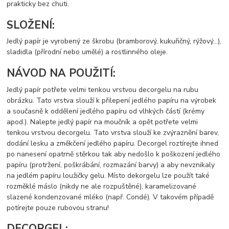
prakticky bez chuti.
SLOŽENÍ:
Jedlý papír je vyrobený ze škrobu (bramborový, kukuřičný, rýžový…),
sladidla (přírodní nebo umělé) a rostlinného oleje.
NÁVOD NA POUŽITÍ:
Jedlý papír potřete velmi tenkou vrstvou decorgelu na rubu
obrázku. Tato vrstva slouží k přilepení jedlého papíru na výrobek
a současně k oddělení jedlého papíru od vlhkých částí (krémy
apod.). Nalepte jedlý papír na moučník a opět potřete velmi
tenkou vrstvou decorgelu. Tato vrstva slouží ke zvýraznění barev,
dodání lesku a změkčení jedlého papíru. Decorgel roztírejte ihned
po nanesení opatrně stěrkou tak aby nedošlo k poškození jedlého
papíru (protržení, poškrábání, rozmazání barvy) a aby nevznikaly
na jedlém papíru loužičky gelu. Místo dekorgelu lze použít také
rozměklé máslo (nikdy ne ale rozpuštěné), karamelizované
slazené kondenzované mléko (např. Condé). V takovém případě
potírejte pouze rubovou stranu!
DECORGEL: