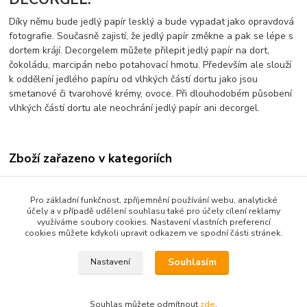
Díky němu bude jedlý papír lesklý a bude vypadat jako opravdová
fotografie. Současně zajistí, že jedlý papír změkne a pak se lépe s
dortem krájí. Decorgelem můžete přilepit jedlý papír na dort,
čokoládu, marcipán nebo potahovací hmotu. Především ale slouží
k oddělení jedlého papíru od vlhkých částí dortu jako jsou
smetanové či tvarohové krémy, ovoce. Při dlouhodobém působení
vlhkých částí dortu ale neochrání jedlý papír ani decorgel.
Zboží zařazeno v kategoriích
Jedlý papír s tiskem-vzory
Pro základní funkčnost, zpříjemnění používání webu, analytické
účely a v případě udělení souhlasu také pro účely cílení reklamy
využíváme soubory cookies. Nastavení vlastních preferencí
cookies můžete kdykoli upravit odkazem ve spodní části stránek.
Podle zákona o evidenci tržeb je prodávající od 1.3.2017 povinen
vystavit kupujícímu účtenku. Zároveň je povinen zaevidovat
Souhlasím
Nastavení
přijatou tržbu u správce daně online; v případě technického
výpadku pak nejpozději do 48 hodin.
Souhlas můžete odmítnout
zde
.