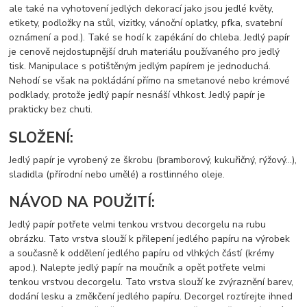
ale také na vyhotovení jedlých dekorací jako jsou jedlé květy,
etikety, podložky na stůl, vizitky, vánoční oplatky, pfka, svatební
oznámení a pod.). Také se hodí k zapékání do chleba. Jedlý papír
je cenově nejdostupnější druh materiálu používaného pro jedlý
tisk. Manipulace s potištěným jedlým papírem je jednoduchá.
Nehodí se však na pokládání přímo na smetanové nebo krémové
podklady, protože jedlý papír nesnáší vlhkost. Jedlý papír je
prakticky bez chuti.
SLOŽENÍ:
Jedlý papír je vyrobený ze škrobu (bramborový, kukuřičný, rýžový…),
sladidla (přírodní nebo umělé) a rostlinného oleje.
NÁVOD NA POUŽITÍ:
Jedlý papír potřete velmi tenkou vrstvou decorgelu na rubu
obrázku. Tato vrstva slouží k přilepení jedlého papíru na výrobek
a současně k oddělení jedlého papíru od vlhkých částí (krémy
apod.). Nalepte jedlý papír na moučník a opět potřete velmi
tenkou vrstvou decorgelu. Tato vrstva slouží ke zvýraznění barev,
dodání lesku a změkčení jedlého papíru. Decorgel roztírejte ihned