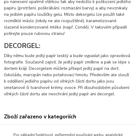
po nanesení opatrně stěrkou tak aby nedošlo k poškození jedlého
papíru (protržení, poškrábání, rozmazání barvy) a aby nevznikaly
na jedlém papíru loužičky gelu. Místo dekorgelu lze použít také
rozměklé máslo (nikdy ne ale rozpuštěné), karamelizované
slazené kondenzované mléko (např. Condé). V takovém případě
potírejte pouze rubovou stranu!
DECORGEL:
Díky němu bude jedlý papír lesklý a bude vypadat jako opravdová
fotografie. Současně zajistí, že jedlý papír změkne a pak se lépe s
dortem krájí. Decorgelem můžete přilepit jedlý papír na dort,
čokoládu, marcipán nebo potahovací hmotu. Především ale slouží
k oddělení jedlého papíru od vlhkých částí dortu jako jsou
smetanové či tvarohové krémy, ovoce. Při dlouhodobém působení
vlhkých částí dortu ale neochrání jedlý papír ani decorgel.
Zboží zařazeno v kategoriích
Jedlý papír s tiskem-vzory
Pro základní funkčnost, zpříjemnění používání webu, analytické