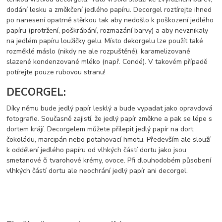
dodání lesku a změkčení jedlého papíru. Decorgel roztírejte ihned
po nanesení opatrně stěrkou tak aby nedošlo k poškození jedlého
papíru (protržení, poškrábání, rozmazání barvy) a aby nevznikaly
na jedlém papíru loužičky gelu. Místo dekorgelu lze použít také
rozměklé máslo (nikdy ne ale rozpuštěné), karamelizované
slazené kondenzované mléko (např. Condé). V takovém případě
potírejte pouze rubovou stranu!
DECORGEL:
Díky němu bude jedlý papír lesklý a bude vypadat jako opravdová
fotografie. Současně zajistí, že jedlý papír změkne a pak se lépe s
dortem krájí. Decorgelem můžete přilepit jedlý papír na dort,
čokoládu, marcipán nebo potahovací hmotu. Především ale slouží
k oddělení jedlého papíru od vlhkých částí dortu jako jsou
smetanové či tvarohové krémy, ovoce. Při dlouhodobém působení
vlhkých částí dortu ale neochrání jedlý papír ani decorgel.