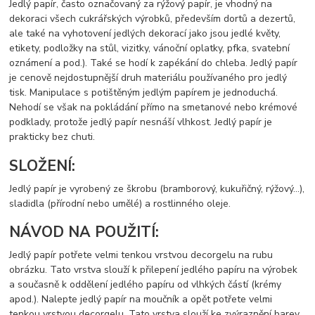
Jedlý papír, často označovaný za rýžový papír, je vhodný na
dekoraci všech cukrářských výrobků, především dortů a dezertů,
ale také na vyhotovení jedlých dekorací jako jsou jedlé květy,
etikety, podložky na stůl, vizitky, vánoční oplatky, pfka, svatební
oznámení a pod.). Také se hodí k zapékání do chleba. Jedlý papír
je cenově nejdostupnější druh materiálu používaného pro jedlý
tisk. Manipulace s potištěným jedlým papírem je jednoduchá.
Nehodí se však na pokládání přímo na smetanové nebo krémové
podklady, protože jedlý papír nesnáší vlhkost. Jedlý papír je
prakticky bez chuti.
SLOŽENÍ:
Jedlý papír je vyrobený ze škrobu (bramborový, kukuřičný, rýžový…),
sladidla (přírodní nebo umělé) a rostlinného oleje.
NÁVOD NA POUŽITÍ:
Jedlý papír potřete velmi tenkou vrstvou decorgelu na rubu
obrázku. Tato vrstva slouží k přilepení jedlého papíru na výrobek
a současně k oddělení jedlého papíru od vlhkých částí (krémy
apod.). Nalepte jedlý papír na moučník a opět potřete velmi
tenkou vrstvou decorgelu. Tato vrstva slouží ke zvýraznění barev,