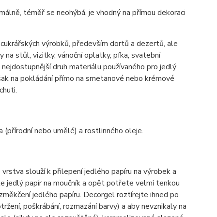
inimálně, téměř se neohýbá, je vhodný na přímou dekoraci
h cukrářských výrobků, především dortů a dezertů, ale
 na stůl, vizitky, vánoční oplatky, pfka, svatební
ě nejdostupnější druh materiálu používaného pro jedlý
 však na pokládání přímo na smetanové nebo krémové
chuti.
a (přírodní nebo umělé) a rostlinného oleje.
vrstva slouží k přilepení jedlého papíru na výrobek a
te jedlý papír na moučník a opět potřete velmi tenkou
 změkčení jedlého papíru. Decorgel roztírejte ihned po
ržení, poškrábání, rozmazání barvy) a aby nevznikaly na