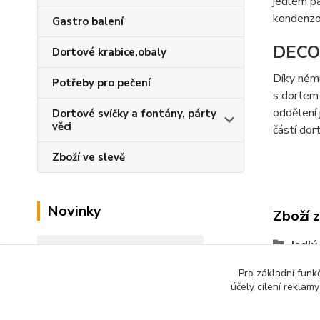
jedlém pa
kondenzo
Gastro balení
DECO
Dortové krabice,obaly
Díky němu
Potřeby pro pečení
s dortem 
oddělení 
Dortové svíčky a fontány, párty
věci
částí dor
Zboží ve slevě
Novinky
Zboží 
Jedlý
Zobrazit všechny novinky
Pro základní funk
účely cílení reklam