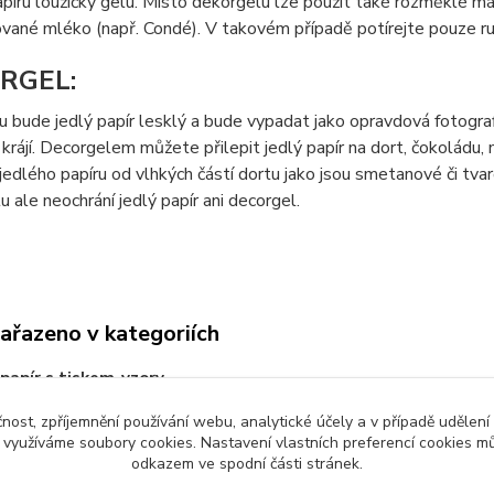
píru loužičky gelu. Místo dekorgelu lze použít také rozměklé m
vané mléko (např. Condé). V takovém případě potírejte pouze ru
RGEL:
 bude jedlý papír lesklý a bude vypadat jako opravdová fotografi
krájí. Decorgelem můžete přilepit jedlý papír na dort, čokoládu
jedlého papíru od vlhkých částí dortu jako jsou smetanové či t
tu ale neochrání jedlý papír ani decorgel.
zařazeno v kategoriích
 papír s tiskem-vzory
čnost, zpříjemnění používání webu, analytické účely a v případě udělení
y využíváme soubory cookies. Nastavení vlastních preferencí cookies mů
odkazem ve spodní části stránek.