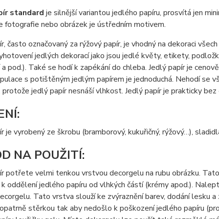
pír standard
je silnější variantou jedlého papíru, prosvítá jen m
e fotografie nebo obrázek je ústředním motivem.
ír, často označovaný za rýžový papír, je vhodný na dekoraci všec
yhotovení jedlých dekorací jako jsou jedlé květy, etikety, podložky
a pod.). Také se hodí k zapékání do chleba. Jedlý papír je cenov
nipulace s potištěným jedlým papírem je jednoduchá. Nehodí se
 protože jedlý papír nesnáší vlhkost. Jedlý papír je prakticky bez 
ENÍ:
ír je vyrobený ze škrobu (bramborový, kukuřičný, rýžový…), sladidl
D NA POUŽITÍ:
ír potřete velmi tenkou vrstvou decorgelu na rubu obrázku. Tato 
k oddělení jedlého papíru od vlhkých částí (krémy apod.). Nalep
ecorgelu. Tato vrstva slouží ke zvýraznění barev, dodání lesku a
opatrně stěrkou tak aby nedošlo k poškození jedlého papíru (prot