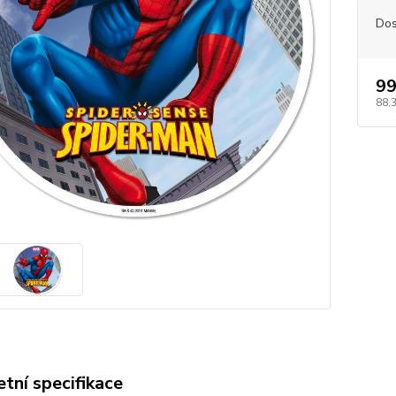
Dos
99
88,
tní specifikace