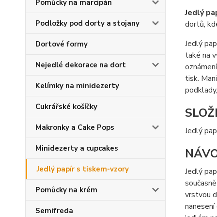
Pomůcky na marcipán
Jedlý pa
Podložky pod dorty a stojany
dortů, kd
Jedlý pap
Dortové formy
také na v
Nejedlé dekorace na dort
oznámení 
tisk. Ma
Kelímky na minidezerty
podklady,
Cukrářské košíčky
SLOŽ
Makronky a Cake Pops
Jedlý pap
Minidezerty a cupcakes
NÁVO
Jedlý papír s tiskem-vzory
Jedlý pap
současně 
Pomůcky na krém
vrstvou d
nanesení 
Semifreda