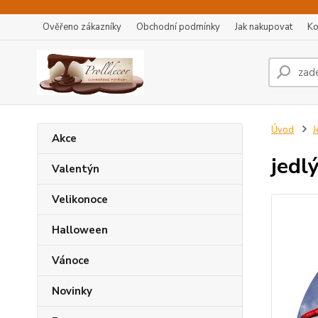
Ověřeno zákazníky
Obchodní podmínky
Jak nakupovat
Ko
Úvod
J
Akce
jedl
Valentýn
Velikonoce
Halloween
Vánoce
Novinky