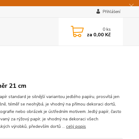
Přihlášení
0
ks
za
0,00 Kč
ěr 21 cm
apír standard je silnější variantou jedlého papíru, prosvítá jen
lně, téměř se neohýbá, je vhodný na přímou dekoraci dortů,
tografie nebo obrázek je ústředním motivem. Jedlý papír, často
vaný za rýžový papír, je vhodný na dekoraci všech
ských výrobků, především dortů ...
celý popis