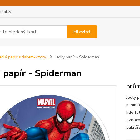
ntakty
Hledat
edlý papír s tiskem-vzory
jedlý papír - Spiderman
ý papír - Spiderman
prům
Jedlý p
minimá
kde fo
označo
cukrář