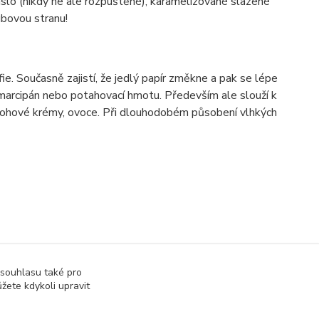
áslo (nikdy ne ale rozpuštěné), karamelizované slazené
bovou stranu!
e. Současně zajistí, že jedlý papír změkne a pak se lépe
, marcipán nebo potahovací hmotu. Především ale slouží k
varohové krémy, ovoce. Při dlouhodobém působení vlhkých
 souhlasu také pro
žete kdykoli upravit