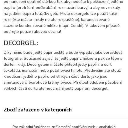
po nanesení opatrně stěrkou tak aby nedošlo k poškození jedlého
papíru (protržení, poškrábání, rozmazání barvy) a aby nevznikaly
na jedlém papíru loužičky gelu. Místo dekorgelu lze použít také
rozměklé máslo (nikdy ne ale rozpuštěné), karamelizované
slazené kondenzované mléko (např. Condé). V takovém případě
potírejte pouze rubovou stranu!
DECORGEL:
Díky němu bude jedlý papír lesklý a bude vypadat jako opravdová
fotografie. Současně zajistí, že jedlý papír změkne a pak se lépe s
dortem krájí. Decorgelem můžete přilepit jedlý papír na dort,
čokoládu, marcipán nebo potahovací hmotu. Především ale slouží
k oddělení jedlého papíru od vlhkých částí dortu jako jsou
smetanové či tvarohové krémy, ovoce. Při dlouhodobém působení
vlhkých částí dortu ale neochrání jedlý papír ani decorgel.
Zboží zařazeno v kategoriích
Jedlý papír s tiskem-vzory
Pro základní funkčnost, zpříjemnění používání webu, analytické