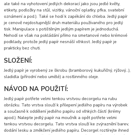
ale také na vyhotovení jedlých dekorací jako jsou jedlé květy,
etikety, podložky na stůl, vizitky, vánoční oplatky, pfka, svatební
oznámení a pod.). Také se hodí k zapékání do chleba. Jedlý papír
je cenově nejdostupnější druh materiálu používaného pro jedlý
tisk. Manipulace s potištěným jedlým papírem je jednoduchá.
Nehodí se však na pokládání přímo na smetanové nebo krémové
podklady, protože jedlý papír nesnáší vlhkost. Jedlý papír je
prakticky bez chuti.
SLOŽENÍ:
Jedlý papír je vyrobený ze škrobu (bramborový, kukuřičný, rýžový…),
sladidla (přírodní nebo umělé) a rostlinného oleje.
NÁVOD NA POUŽITÍ:
Jedlý papír potřete velmi tenkou vrstvou decorgelu na rubu
obrázku. Tato vrstva slouží k přilepení jedlého papíru na výrobek
a současně k oddělení jedlého papíru od vlhkých částí (krémy
apod.). Nalepte jedlý papír na moučník a opět potřete velmi
tenkou vrstvou decorgelu. Tato vrstva slouží ke zvýraznění barev,
dodání lesku a změkčení jedlého papíru. Decorgel roztírejte ihned