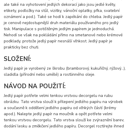
ale také na vyhotovení jedlých dekorací jako jsou jedlé květy,
etikety, podložky na stůl, vizitky, vánoční oplatky, pfka, svatební
oznámení a pod.). Také se hodí k zapékání do chleba. Jedlý papír
je cenově nejdostupnější druh materiálu používaného pro jedlý
tisk. Manipulace s potištěným jedlým papírem je jednoduchá.
Nehodí se však na pokládání přímo na smetanové nebo krémové
podklady, protože jedlý papír nesnáší vlhkost. Jedlý papír je
prakticky bez chuti.
SLOŽENÍ:
Jedlý papír je vyrobený ze škrobu (bramborový, kukuřičný, rýžový…),
sladidla (přírodní nebo umělé) a rostlinného oleje.
NÁVOD NA POUŽITÍ:
Jedlý papír potřete velmi tenkou vrstvou decorgelu na rubu
obrázku. Tato vrstva slouží k přilepení jedlého papíru na výrobek
a současně k oddělení jedlého papíru od vlhkých částí (krémy
apod.). Nalepte jedlý papír na moučník a opět potřete velmi
tenkou vrstvou decorgelu. Tato vrstva slouží ke zvýraznění barev,
dodání lesku a změkčení jedlého papíru. Decorgel roztírejte ihned