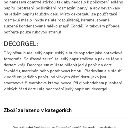
po nanesení opatrně stěrkou tak aby nedošlo k poškození jedlého
papíru (protržení, poškrábání, rozmazání barvy) a aby nevznikaly
na jedlém papíru loužičky gelu. Místo dekorgelu lze použít také
rozměklé máslo (nikdy ne ale rozpuštěné), karamelizované
slazené kondenzované mléko (např. Condé). V takovém případě
potírejte pouze rubovou stranu!
DECORGEL:
Díky němu bude jedlý papír lesklý a bude vypadat jako opravdová
fotografie. Současně zajistí, že jedlý papír změkne a pak se lépe s
dortem krájí. Decorgelem můžete přilepit jedlý papír na dort,
čokoládu, marcipán nebo potahovací hmotu. Především ale slouží
k oddělení jedlého papíru od vlhkých částí dortu jako jsou
smetanové či tvarohové krémy, ovoce. Při dlouhodobém působení
vlhkých částí dortu ale neochrání jedlý papír ani decorgel.
Zboží zařazeno v kategoriích
Jedlý papír s tiskem-vzory
Pro základní funkčnost, zpříjemnění používání webu, analytické