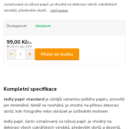
označovaný za rýžový papír, je vhodný na dekoraci všech cukrářských
výrobků, především dortů ...
celý popis
Dostupnost
Skladem
99,00 Kč
/
ks
88,39 Kč
bez DPH
Přidat do košíku
Kompletní specifikace
Jedlý papír standard
je silnější variantou jedlého papíru, prosvítá
jen minimálně, téměř se neohýbá, je vhodný na přímou dekoraci
dortů, kde fotografie nebo obrázek je ústředním motivem.
Jedlý papír, často označovaný za rýžový papír, je vhodný na
dekoraci všech cukrářských výrobků, především dortů a dezertů,