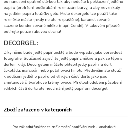
po nanesení opatrně stěrkou tak aby nedošlo k poškození jedlého
papíru (protržení, poškrábání, rozmazání barvy) a aby nevznikaly
na jedlém papíru loužičky gelu. Místo dekorgelu lze použít také
rozměklé máslo (nikdy ne ale rozpuštěné), karamelizované
slazené kondenzované mléko (např. Condé). V takovém případě
potírejte pouze rubovou stranu!
DECORGEL:
Díky němu bude jedlý papír lesklý a bude vypadat jako opravdová
fotografie. Současně zajistí, že jedlý papír změkne a pak se lépe s
dortem krájí. Decorgelem můžete přilepit jedlý papír na dort,
čokoládu, marcipán nebo potahovací hmotu. Především ale slouží
k oddělení jedlého papíru od vlhkých částí dortu jako jsou
smetanové či tvarohové krémy, ovoce. Při dlouhodobém působení
vlhkých částí dortu ale neochrání jedlý papír ani decorgel.
Zboží zařazeno v kategoriích
Jedlý papír s tiskem-vzory
Pro základní funkčnost, zpříjemnění používání webu, analytické