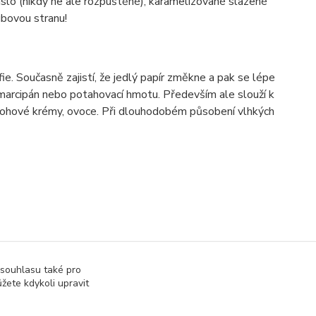
áslo (nikdy ne ale rozpuštěné), karamelizované slazené
bovou stranu!
e. Současně zajistí, že jedlý papír změkne a pak se lépe
, marcipán nebo potahovací hmotu. Především ale slouží k
varohové krémy, ovoce. Při dlouhodobém působení vlhkých
 souhlasu také pro
žete kdykoli upravit