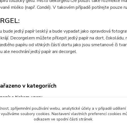
píru loužičky gelu. Místo dekorgelu lze použít také rozměklé m
vané mléko (např. Condé). V takovém případě potírejte pouze ru
RGEL:
 bude jedlý papír lesklý a bude vypadat jako opravdová fotografi
krájí. Decorgelem můžete přilepit jedlý papír na dort, čokoládu
jedlého papíru od vlhkých částí dortu jako jsou smetanové či t
tu ale neochrání jedlý papír ani decorgel.
zařazeno v kategoriích
 papír s tiskem-vzory
čnost, zpříjemnění používání webu, analytické účely a v případě udělení
y využíváme soubory cookies. Nastavení vlastních preferencí cookies mů
odkazem ve spodní části stránek.