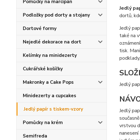
Pomůcky na marcipán
Jedlý pa
Podložky pod dorty a stojany
dortů, kd
Jedlý pap
Dortové formy
také na v
Nejedlé dekorace na dort
oznámení 
tisk. Ma
Kelímky na minidezerty
podklady,
Cukrářské košíčky
SLOŽ
Makronky a Cake Pops
Jedlý pap
Minidezerty a cupcakes
NÁVO
Jedlý papír s tiskem-vzory
Jedlý pap
současně 
Pomůcky na krém
vrstvou d
nanesení 
Semifreda