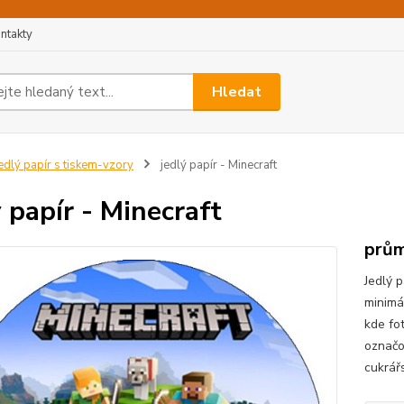
ntakty
Hledat
edlý papír s tiskem-vzory
jedlý papír - Minecraft
ý papír - Minecraft
prům
Jedlý p
minimá
kde fo
označo
cukrář