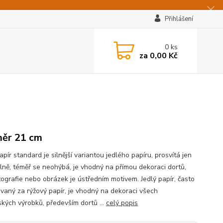
Přihlášení
0
ks
za
0,00 Kč
ěr 21 cm
apír standard je silnější variantou jedlého papíru, prosvítá jen
lně, téměř se neohýbá, je vhodný na přímou dekoraci dortů,
tografie nebo obrázek je ústředním motivem. Jedlý papír, často
vaný za rýžový papír, je vhodný na dekoraci všech
ských výrobků, především dortů ...
celý popis