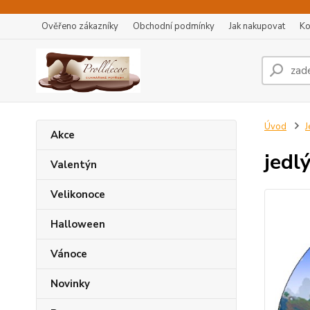
Ověřeno zákazníky
Obchodní podmínky
Jak nakupovat
Ko
Úvod
J
Akce
jedl
Valentýn
Velikonoce
Halloween
Vánoce
Novinky