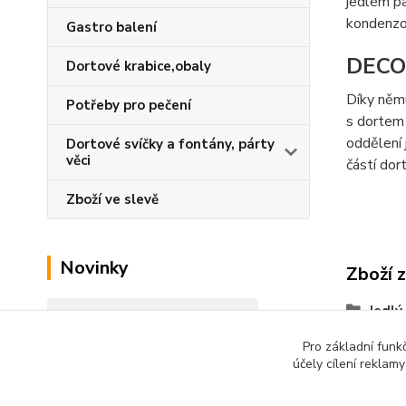
jedlém pa
kondenzo
Gastro balení
DECO
Dortové krabice,obaly
Díky němu
Potřeby pro pečení
s dortem 
oddělení 
Dortové svíčky a fontány, párty
věci
částí dor
Zboží ve slevě
Novinky
Zboží 
Jedlý
Zobrazit všechny novinky
Pro základní funk
účely cílení reklam