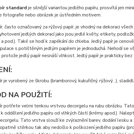
pír standard
je silnější variantou jedlého papíru, prosvítá jen m
e fotografie nebo obrázek je ústředním motivem.
ír, často označovaný za rýžový papír, je vhodný na dekoraci všec
yhotovení jedlých dekorací jako jsou jedlé květy, etikety, podložky
a pod.). Také se hodí k zapékání do chleba. Jedlý papír je cenov
nipulace s potištěným jedlým papírem je jednoduchá. Nehodí se
 protože jedlý papír nesnáší vlhkost. Jedlý papír je prakticky bez 
ENÍ:
ír je vyrobený ze škrobu (bramborový, kukuřičný, rýžový…), sladidl
D NA POUŽITÍ:
ír potřete velmi tenkou vrstvou decorgelu na rubu obrázku. Tato 
k oddělení jedlého papíru od vlhkých částí (krémy apod.). Nalep
ecorgelu. Tato vrstva slouží ke zvýraznění barev, dodání lesku a
opatrně stěrkou tak aby nedošlo k poškození jedlého papíru (prot