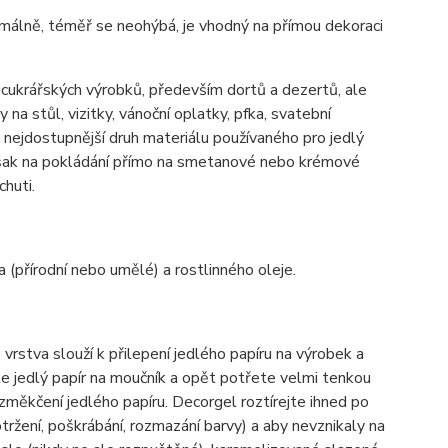
inimálně, téměř se neohýbá, je vhodný na přímou dekoraci
h cukrářských výrobků, především dortů a dezertů, ale
 na stůl, vizitky, vánoční oplatky, pfka, svatební
ě nejdostupnější druh materiálu používaného pro jedlý
 však na pokládání přímo na smetanové nebo krémové
chuti.
a (přírodní nebo umělé) a rostlinného oleje.
vrstva slouží k přilepení jedlého papíru na výrobek a
te jedlý papír na moučník a opět potřete velmi tenkou
 změkčení jedlého papíru. Decorgel roztírejte ihned po
ržení, poškrábání, rozmazání barvy) a aby nevznikaly na