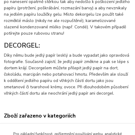
po nanesení opatrně stěrkou tak aby nedošlo k poškození jedlého
papíru (protržení, poškrábání, rozmazání barvy) a aby nevznikaly
na jedlém papíru loužičky gelu. Místo dekorgelu lze použít také
rozměklé máslo (nikdy ne ale rozpuštěné), karamelizované
slazené kondenzované mléko (např. Condé). V takovém případě
potírejte pouze rubovou stranu!
DECORGEL:
Díky němu bude jedlý papír lesklý a bude vypadat jako opravdová
fotografie. Současně zajistí, že jedlý papír změkne a pak se lépe s
dortem krájí. Decorgelem můžete přilepit jedlý papír na dort,
čokoládu, marcipán nebo potahovací hmotu. Především ale slouží
k oddělení jedlého papíru od vlhkých částí dortu jako jsou
smetanové či tvarohové krémy, ovoce. Při dlouhodobém působení
vlhkých částí dortu ale neochrání jedlý papír ani decorgel.
Zboží zařazeno v kategoriích
Jedlý papír s tiskem-vzory
Pro základní funkčnost, zpříjemnění používání webu, analytické