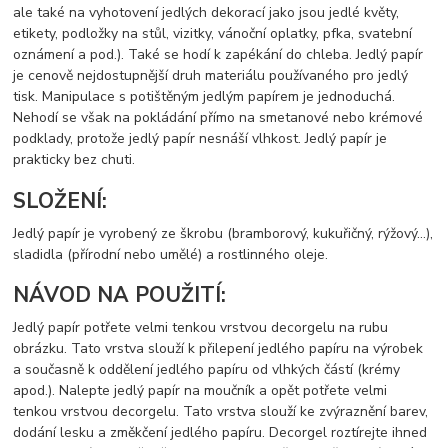
ale také na vyhotovení jedlých dekorací jako jsou jedlé květy,
etikety, podložky na stůl, vizitky, vánoční oplatky, pfka, svatební
oznámení a pod.). Také se hodí k zapékání do chleba. Jedlý papír
je cenově nejdostupnější druh materiálu používaného pro jedlý
tisk. Manipulace s potištěným jedlým papírem je jednoduchá.
Nehodí se však na pokládání přímo na smetanové nebo krémové
podklady, protože jedlý papír nesnáší vlhkost. Jedlý papír je
prakticky bez chuti.
SLOŽENÍ:
Jedlý papír je vyrobený ze škrobu (bramborový, kukuřičný, rýžový…),
sladidla (přírodní nebo umělé) a rostlinného oleje.
NÁVOD NA POUŽITÍ:
Jedlý papír potřete velmi tenkou vrstvou decorgelu na rubu
obrázku. Tato vrstva slouží k přilepení jedlého papíru na výrobek
a současně k oddělení jedlého papíru od vlhkých částí (krémy
apod.). Nalepte jedlý papír na moučník a opět potřete velmi
tenkou vrstvou decorgelu. Tato vrstva slouží ke zvýraznění barev,
dodání lesku a změkčení jedlého papíru. Decorgel roztírejte ihned