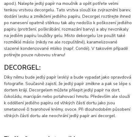
apod.). Nalepte jedlý papír na moučník a opět potřete velmi
tenkou vrstvou decorgelu. Tato vrstva slouží ke zvýraznění barev,
dodání lesku a změkčení jedlého papíru. Decorgel roztírejte ihned
po nanesení opatrně stěrkou tak aby nedošlo k poškození jedlého
papíru (protržení, poškrábání, rozmazání barvy) a aby nevznikaly
na jedlém papíru loužičky gelu. Místo dekorgelu lze použít také
rozměklé máslo (nikdy ne ale rozpuštěné), karamelizované
slazené kondenzované mléko (např. Condé). V takovém případě
potírejte pouze rubovou stranu!
DECORGEL:
Díky němu bude jedlý papír lesklý a bude vypadat jako opravdová
fotografie. Současně zajistí, že jedlý papír změkne a pak se lépe s
dortem krájí. Decorgelem můžete přilepit jedlý papír na dort,
čokoládu, marcipán nebo potahovací hmotu. Především ale slouží
k oddělení jedlého papíru od vlhkých částí dortu jako jsou
smetanové či tvarohové krémy, ovoce. Při dlouhodobém působení
vlhkých částí dortu ale neochrání jedlý papír ani decorgel.