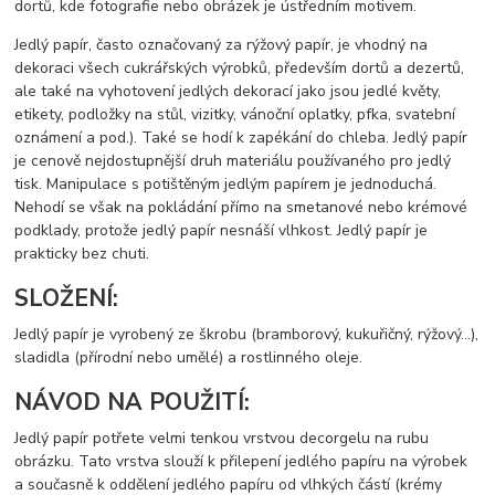
dortů, kde fotografie nebo obrázek je ústředním motivem.
Jedlý papír, často označovaný za rýžový papír, je vhodný na
dekoraci všech cukrářských výrobků, především dortů a dezertů,
ale také na vyhotovení jedlých dekorací jako jsou jedlé květy,
etikety, podložky na stůl, vizitky, vánoční oplatky, pfka, svatební
oznámení a pod.). Také se hodí k zapékání do chleba. Jedlý papír
je cenově nejdostupnější druh materiálu používaného pro jedlý
tisk. Manipulace s potištěným jedlým papírem je jednoduchá.
Nehodí se však na pokládání přímo na smetanové nebo krémové
podklady, protože jedlý papír nesnáší vlhkost. Jedlý papír je
prakticky bez chuti.
SLOŽENÍ:
Jedlý papír je vyrobený ze škrobu (bramborový, kukuřičný, rýžový…),
sladidla (přírodní nebo umělé) a rostlinného oleje.
NÁVOD NA POUŽITÍ:
Jedlý papír potřete velmi tenkou vrstvou decorgelu na rubu
obrázku. Tato vrstva slouží k přilepení jedlého papíru na výrobek
a současně k oddělení jedlého papíru od vlhkých částí (krémy