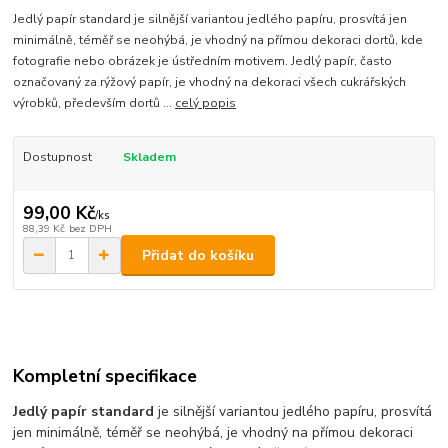
Jedlý papír standard je silnější variantou jedlého papíru, prosvítá jen
minimálně, téměř se neohýbá, je vhodný na přímou dekoraci dortů, kde
fotografie nebo obrázek je ústředním motivem. Jedlý papír, často
označovaný za rýžový papír, je vhodný na dekoraci všech cukrářských
výrobků, především dortů ...
celý popis
Dostupnost
Skladem
99,00 Kč
/
ks
88,39 Kč
bez DPH
Přidat do košíku
Kompletní specifikace
Jedlý papír standard
je silnější variantou jedlého papíru, prosvítá
jen minimálně, téměř se neohýbá, je vhodný na přímou dekoraci