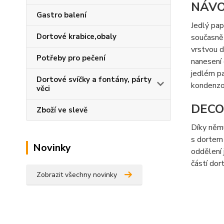
NÁVO
Gastro balení
Jedlý pap
Dortové krabice,obaly
současně 
vrstvou d
Potřeby pro pečení
nanesení 
jedlém pa
Dortové svíčky a fontány, párty
kondenzo
věci
DECO
Zboží ve slevě
Díky němu
s dortem 
Novinky
oddělení 
částí dor
Zobrazit všechny novinky