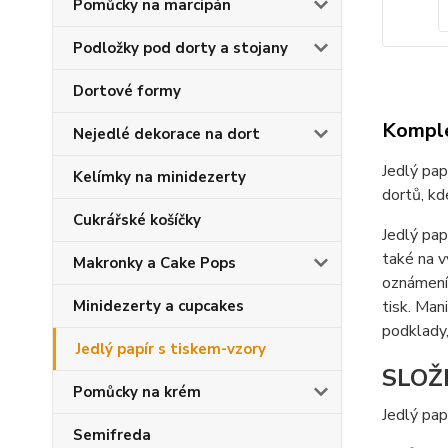
Pomůcky na marcipán
Podložky pod dorty a stojany
Dortové formy
Komple
Nejedlé dekorace na dort
Jedlý pap
Kelímky na minidezerty
dortů, kd
Cukrářské košíčky
Jedlý pap
také na v
Makronky a Cake Pops
oznámení 
Minidezerty a cupcakes
tisk. Ma
podklady,
Jedlý papír s tiskem-vzory
SLOŽ
Pomůcky na krém
Jedlý pap
Semifreda