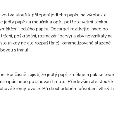
vrstva slouží k přilepení jedlého papíru na výrobek a
te jedlý papír na moučník a opět potřete velmi tenkou
 změkčení jedlého papíru. Decorgel roztírejte ihned po
ržení, poškrábání, rozmazání barvy) a aby nevznikaly na
áslo (nikdy ne ale rozpuštěné), karamelizované slazené
bovou stranu!
e. Současně zajistí, že jedlý papír změkne a pak se lépe
, marcipán nebo potahovací hmotu. Především ale slouží k
varohové krémy, ovoce. Při dlouhodobém působení vlhkých