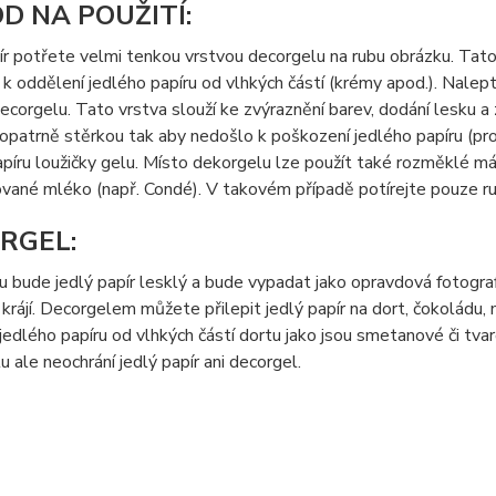
D NA POUŽITÍ:
ír potřete velmi tenkou vrstvou decorgelu na rubu obrázku. Tato 
k oddělení jedlého papíru od vlhkých částí (krémy apod.). Nalep
ecorgelu. Tato vrstva slouží ke zvýraznění barev, dodání lesku a
opatrně stěrkou tak aby nedošlo k poškození jedlého papíru (prot
píru loužičky gelu. Místo dekorgelu lze použít také rozměklé m
vané mléko (např. Condé). V takovém případě potírejte pouze ru
RGEL:
 bude jedlý papír lesklý a bude vypadat jako opravdová fotografi
krájí. Decorgelem můžete přilepit jedlý papír na dort, čokoládu
jedlého papíru od vlhkých částí dortu jako jsou smetanové či t
tu ale neochrání jedlý papír ani decorgel.