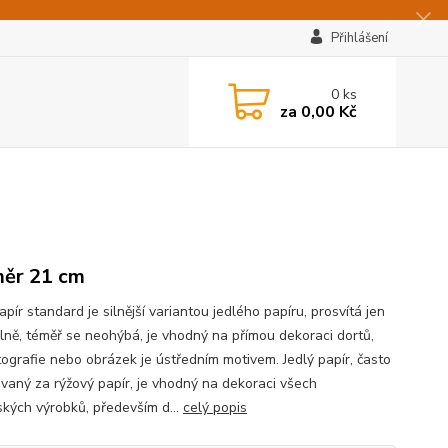
Přihlášení
0
ks
za
0,00 Kč
ěr 21 cm
apír standard je silnější variantou jedlého papíru, prosvítá jen
lně, téměř se neohýbá, je vhodný na přímou dekoraci dortů,
tografie nebo obrázek je ústředním motivem. Jedlý papír, často
vaný za rýžový papír, je vhodný na dekoraci všech
ských výrobků, především d...
celý popis