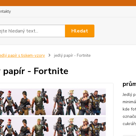
ntakty
Hledat
edlý papír s tiskem-vzory
jedlý papír - Fortnite
ý papír - Fortnite
prům
Jedlý p
minimá
kde fo
označo
cukrář