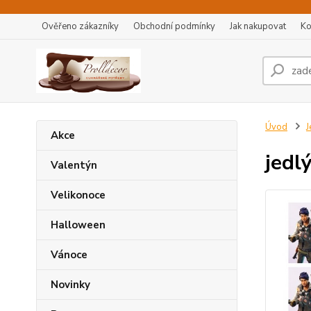
Ověřeno zákazníky
Obchodní podmínky
Jak nakupovat
Ko
Úvod
J
Akce
jedl
Valentýn
Velikonoce
Halloween
Vánoce
Novinky