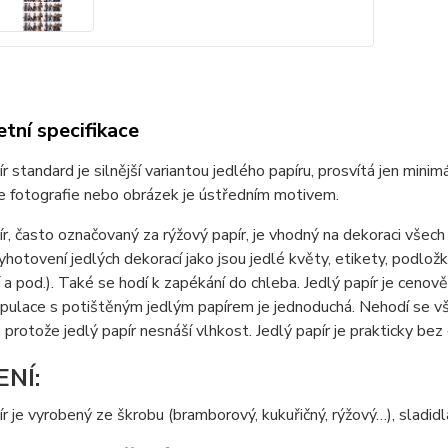
tní specifikace
ír standard je silnější variantou jedlého papíru, prosvítá jen min
e fotografie nebo obrázek je ústředním motivem.
ír, často označovaný za rýžový papír, je vhodný na dekoraci všec
yhotovení jedlých dekorací jako jsou jedlé květy, etikety, podložky
a pod.). Také se hodí k zapékání do chleba. Jedlý papír je cenov
nipulace s potištěným jedlým papírem je jednoduchá. Nehodí se
 protože jedlý papír nesnáší vlhkost. Jedlý papír je prakticky bez 
ENÍ:
ír je vyrobený ze škrobu (bramborový, kukuřičný, rýžový…), sladidl