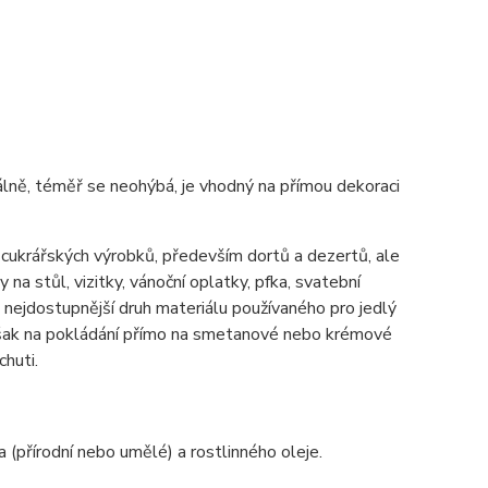
imálně, téměř se neohýbá, je vhodný na přímou dekoraci
h cukrářských výrobků, především dortů a dezertů, ale
 na stůl, vizitky, vánoční oplatky, pfka, svatební
ě nejdostupnější druh materiálu používaného pro jedlý
 však na pokládání přímo na smetanové nebo krémové
chuti.
a (přírodní nebo umělé) a rostlinného oleje.