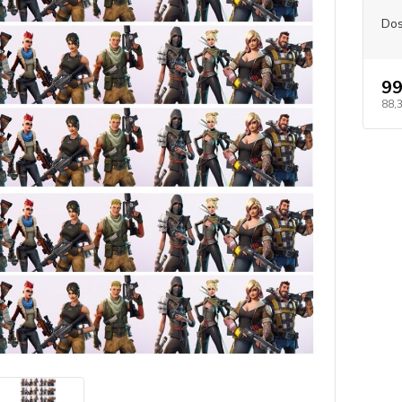
Dos
99
88,