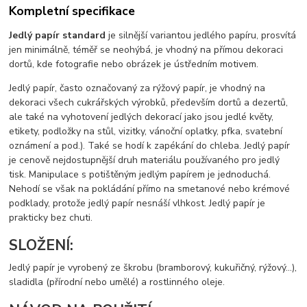
Kompletní specifikace
Jedlý papír standard
je silnější variantou jedlého papíru, prosvítá
jen minimálně, téměř se neohýbá, je vhodný na přímou dekoraci
dortů, kde fotografie nebo obrázek je ústředním motivem.
Jedlý papír, často označovaný za rýžový papír, je vhodný na
dekoraci všech cukrářských výrobků, především dortů a dezertů,
ale také na vyhotovení jedlých dekorací jako jsou jedlé květy,
etikety, podložky na stůl, vizitky, vánoční oplatky, pfka, svatební
oznámení a pod.). Také se hodí k zapékání do chleba. Jedlý papír
je cenově nejdostupnější druh materiálu používaného pro jedlý
tisk. Manipulace s potištěným jedlým papírem je jednoduchá.
Nehodí se však na pokládání přímo na smetanové nebo krémové
podklady, protože jedlý papír nesnáší vlhkost. Jedlý papír je
prakticky bez chuti.
SLOŽENÍ:
Jedlý papír je vyrobený ze škrobu (bramborový, kukuřičný, rýžový…),
sladidla (přírodní nebo umělé) a rostlinného oleje.