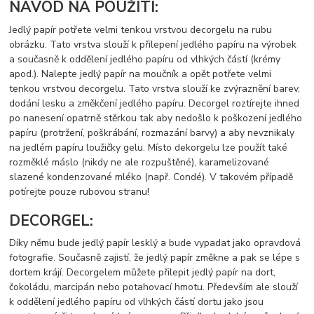
NÁVOD NA POUŽITÍ:
Jedlý papír potřete velmi tenkou vrstvou decorgelu na rubu
obrázku. Tato vrstva slouží k přilepení jedlého papíru na výrobek
a současně k oddělení jedlého papíru od vlhkých částí (krémy
apod.). Nalepte jedlý papír na moučník a opět potřete velmi
tenkou vrstvou decorgelu. Tato vrstva slouží ke zvýraznění barev,
dodání lesku a změkčení jedlého papíru. Decorgel roztírejte ihned
po nanesení opatrně stěrkou tak aby nedošlo k poškození jedlého
papíru (protržení, poškrábání, rozmazání barvy) a aby nevznikaly
na jedlém papíru loužičky gelu. Místo dekorgelu lze použít také
rozměklé máslo (nikdy ne ale rozpuštěné), karamelizované
slazené kondenzované mléko (např. Condé). V takovém případě
potírejte pouze rubovou stranu!
DECORGEL:
Díky němu bude jedlý papír lesklý a bude vypadat jako opravdová
fotografie. Současně zajistí, že jedlý papír změkne a pak se lépe s
dortem krájí. Decorgelem můžete přilepit jedlý papír na dort,
čokoládu, marcipán nebo potahovací hmotu. Především ale slouží
k oddělení jedlého papíru od vlhkých částí dortu jako jsou