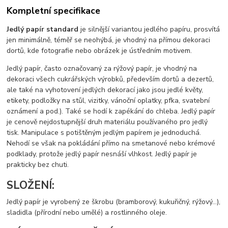
Kompletní specifikace
Jedlý papír standard
je silnější variantou jedlého papíru, prosvítá
jen minimálně, téměř se neohýbá, je vhodný na přímou dekoraci
dortů, kde fotografie nebo obrázek je ústředním motivem.
Jedlý papír, často označovaný za rýžový papír, je vhodný na
dekoraci všech cukrářských výrobků, především dortů a dezertů,
ale také na vyhotovení jedlých dekorací jako jsou jedlé květy,
etikety, podložky na stůl, vizitky, vánoční oplatky, pfka, svatební
oznámení a pod.). Také se hodí k zapékání do chleba. Jedlý papír
je cenově nejdostupnější druh materiálu používaného pro jedlý
tisk. Manipulace s potištěným jedlým papírem je jednoduchá.
Nehodí se však na pokládání přímo na smetanové nebo krémové
podklady, protože jedlý papír nesnáší vlhkost. Jedlý papír je
prakticky bez chuti.
SLOŽENÍ:
Jedlý papír je vyrobený ze škrobu (bramborový, kukuřičný, rýžový…),
sladidla (přírodní nebo umělé) a rostlinného oleje.