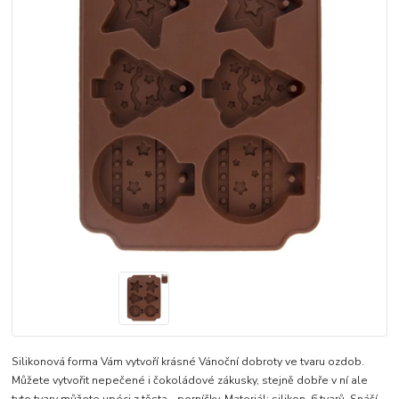
Silikonová forma Vám vytvoří krásné Vánoční dobroty ve tvaru ozdob.
Můžete vytvořit nepečené i čokoládové zákusky, stejně dobře v ní ale
tyto tvary můžete upéci z těsta - perníčky. Materiál: silikon. 6 tvarů. Snáší