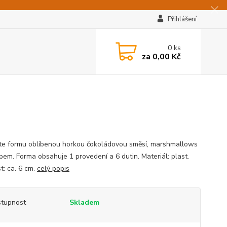
Přihlášení
0
ks
za
0,00 Kč
e formu oblíbenou horkou čokoládovou směsí, marshmallows
pem. Forma obsahuje 1 provedení a 6 dutin. Materiál: plast.
t: ca. 6 cm.
celý popis
tupnost
Skladem