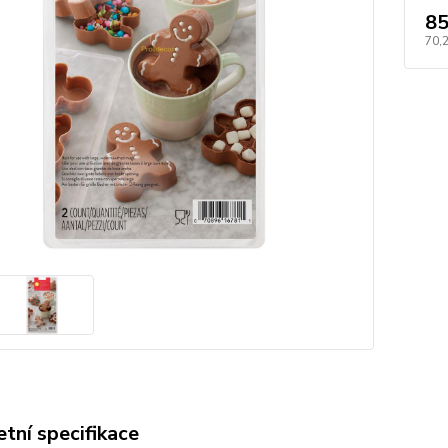
85
70,
tní specifikace