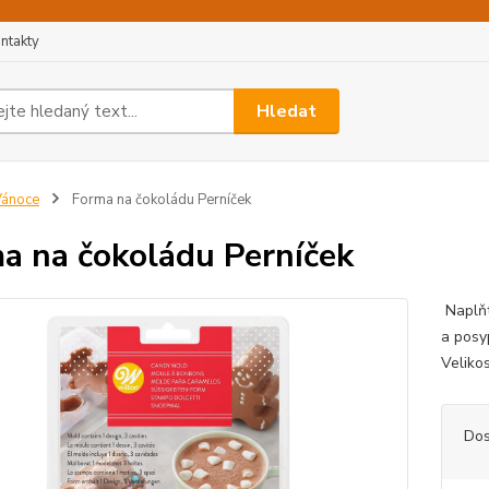
ntakty
Hledat
Vánoce
Forma na čokoládu Perníček
a na čokoládu Perníček
Naplňt
a posy
Velikos
Dos