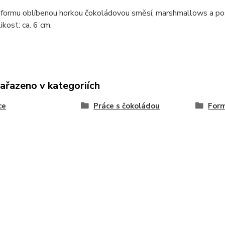
formu oblíbenou horkou čokoládovou směsí, marshmallows a posy
ikost: ca. 6 cm.
zařazeno v kategoriích
ce
Práce s čokoládou
Form