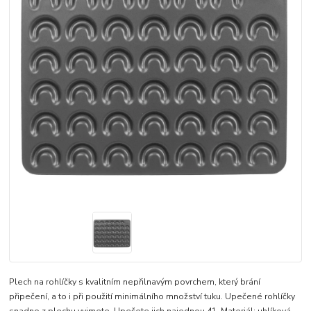
Plech na rohlíčky s kvalitním nepřilnavým povrchem, který brání
připečení, a to i při použití minimálního množství tuku. Upečené rohlíčky
snadno z plechu vyjmete. Upečete jich najednou 41. Materiál: uhlíková