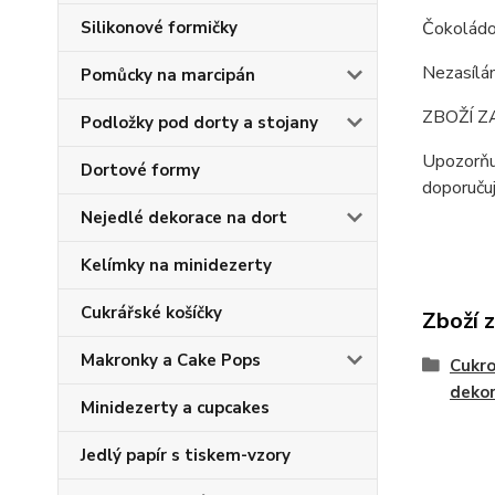
Čokoládo
Silikonové formičky
Nezasílá
Pomůcky na marcipán
ZBOŽÍ Z
Podložky pod dorty a stojany
Upozorňuj
Dortové formy
doporuču
Nejedlé dekorace na dort
Kelímky na minidezerty
Cukrářské košíčky
Zboží 
Makronky a Cake Pops
Cukro
deko
Minidezerty a cupcakes
Jedlý papír s tiskem-vzory