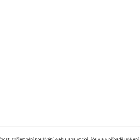
čnost, zpříjemnění používání webu, analytické účely a v případě udělení