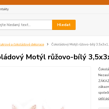
ntakty
Hledat
ukrové a čokoládové dekorace
Čokoládový Motýl růžovo-bílý 3,5x3x1
ládový Motýl růžovo-bílý 3,5x
Čokolá
Nezas
ZÁKAZ
zákazn
společ
celý p