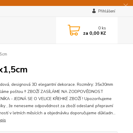
Přihlášení
0
ks
za
0,00 Kč
,5cm
3x1,5cm
dová, designová 3D elegantní dekorace. Rozměry: 35x30mm
íláme poštou !! ZBOŽÍ ZASÍLÁME NA ZODPOVĚDNOST
NÍKA - JEDNÁ SE O VELICE KŘEHKÉ ZBOŽÍ ! Upozorňujeme
íky , že neneseme odpovědnost za zboží odeslané přepravní
ností v letních měsících a objednávku doporučujeme důkladn...
opis