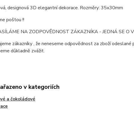
vá, designová 3D elegantní dekorace. Rozměry: 35x30mm
me poštou !!
ASÍLÁME NA ZODPOVĚDNOST ZÁKAZNÍKA - JEDNÁ SE O VE
eme zákazníky , že neneseme odpovědnost za zboží odeslané pře
jeme důkladně zvážit.
zařazeno v kategoriích
vé a čokoládové
race