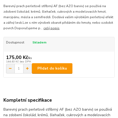
Barevný prach perleťově stříbrný AF (bez AZO barviv) se používá na
zdobení čokolád, krémů, šlehaček, cukrových a modelovacích hmot,
marcipánu, másla a semifreddi. Dodává vašim výrobkům perleťový efekt
a zářivý lesk.Lze s ním výrobek obarvit přidáním do hmoty, nebo ozdobit
povrch.Doporučujeme p...
celý popis
Dostupnost
Skladem
175,00 Kč
/
ks
144,63 Kč
bez DPH
Přidat do košíku
Kompletní specifikace
Barevný prach perleťově stříbrný AF (bez AZO barviv) se používá
na zdobení čokolád, krémů, šlehaček, cukrových a modelovacích