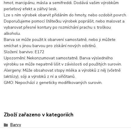
hmot, marcipánu, másla a semifreddi. Dodává vašim výrobkům
perleťový efekt a zářivý lesk.
Lze s ním výrobek obarvit přidáním do hmoty, nebo ozdobit povrch.
Doporučujeme pomocí štětečku výrobek poprášit, nebo malovat a
vybarovat přesné kontury po rozmíchání prachu s troškou
alkoholu.
Barva se může použit k obarvení samostatně, nebo ji můžete
smíchat s jinou barvou pro získání nových odstínů.
Složení: barvivo: E172
Upozornění: Nekonzumovat samostatně. Barva výsledného
výrobku se může nepatrně lišit v závislosti od použitých surovin.
Alergeny: Může obsahovat stopy mléka a výrobků z něj (včetně
laktózy), sóji a výrobků z ní a siřičitanů.
GMO: Nepochází z geneticky modifikovaných surovin.
Zboží zařazeno v kategoriích
Barvy