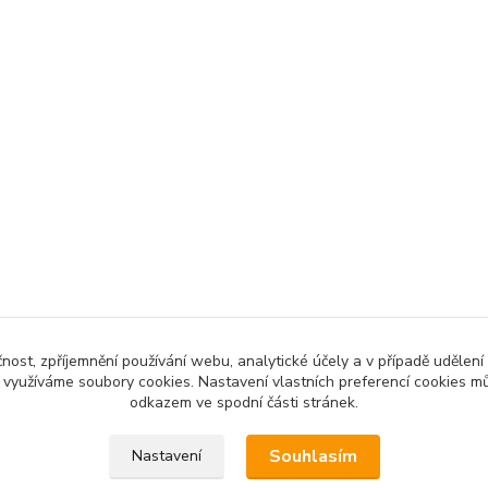
čnost, zpříjemnění používání webu, analytické účely a v případě udělení
y využíváme soubory cookies. Nastavení vlastních preferencí cookies mů
odkazem ve spodní části stránek.
 povinen vystavit kupujícímu účtenku. Zároveň je povinen zaevidov
Souhlasím
Nastavení