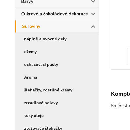
Barvy
Cukrové a čokoládové dekorace
Suroviny
náplně a ovocné gely
džemy
ochucovací pasty
Aroma
šlehačky, rostliné krémy
Komple
zrcadlové polevy
Směs slou
tuky,oleje
ztužovače šlehačky