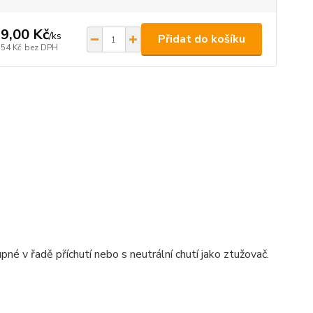
9,00 Kč
/
ks
Přidat do košíku
,54 Kč
bez DPH
né v řadě příchutí nebo s neutrální chutí jako ztužovač.