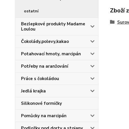
Zboží 
ostatní
Surov
Bezlepkové produkty Madame
Loulou
Čokolády,polevy,kakao
Potahovací hmoty, marcipán
Potřeby na aranžování
Práce s čokoládou
Jedlá krajka
Silikonové formičky
Pomůcky na marcipán
Podložky pod dorty a stojany