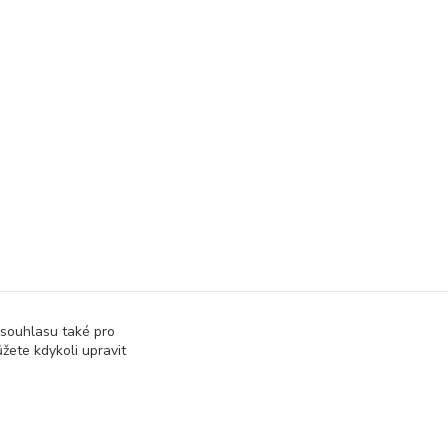
 souhlasu také pro
žete kdykoli upravit
at přijatou tržbu u správce daně online; v případě