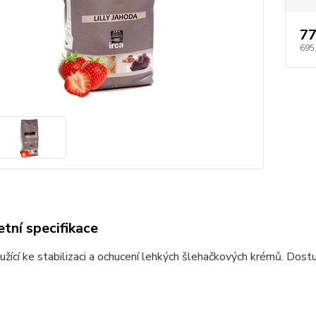
77
695
tní specifikace
žící ke stabilizaci a ochucení lehkých šlehačkových krémů. Dostup