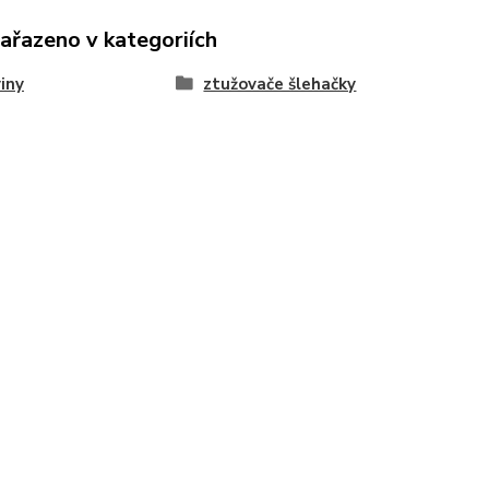
zařazeno v kategoriích
iny
ztužovače šlehačky