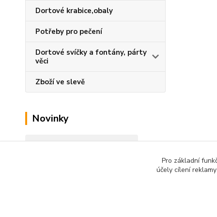
Dortové krabice,obaly
Potřeby pro pečení
Dortové svíčky a fontány, párty
věci
Zboží ve slevě
Novinky
Zobrazit všechny novinky
Pro základní funk
účely cílení reklam
Podle zákona o evidenci tržeb je prodávající od 1.3.2017
technického výpadku pak nejpozději do 48 hodin.