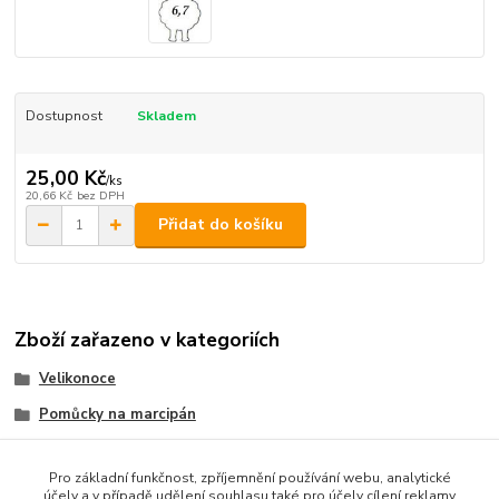
Dostupnost
Skladem
25,00 Kč
/
ks
20,66 Kč
bez DPH
Přidat do košíku
Zboží zařazeno v kategoriích
Velikonoce
Pomůcky na marcipán
vykrajovátka kov
Pro základní funkčnost, zpříjemnění používání webu, analytické
účely a v případě udělení souhlasu také pro účely cílení reklamy