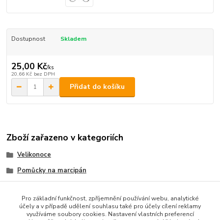
Dostupnost
Skladem
25,00 Kč
/
ks
20,66 Kč
bez DPH
Přidat do košíku
Zboží zařazeno v kategoriích
Velikonoce
Pomůcky na marcipán
vykrajovátka kov
Pro základní funkčnost, zpříjemnění používání webu, analytické
účely a v případě udělení souhlasu také pro účely cílení reklamy
využíváme soubory cookies. Nastavení vlastních preferencí