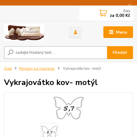
0
ks
za
0,00 Kč
Menu
Hledat
Úvod
Pomůcky na marcipán
Vykrajovátko kov- motýl
Vykrajovátko kov- motýl