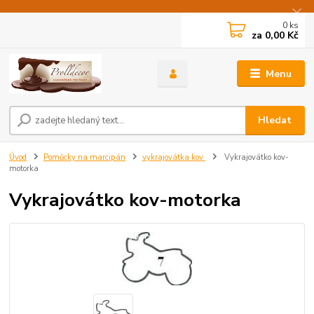
0
ks
za
0,00 Kč
Menu
Hledat
Úvod
Pomůcky na marcipán
vykrajovátka kov
Vykrajovátko kov-
motorka
Vykrajovátko kov-motorka